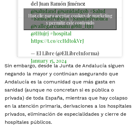
del Juan Ramón Jiménez
@saludand
@sanidadgob
#Salud
Haz clic para aceptar cookies de marketing
#SanidadPublica
#SanidadPública
y permitir este contenido
@vallegarciasan1
@MI_Hjrj
@IHujrj
#hospital
https://t.co/ccHdtokVrJ
— El Libre (@ElLibreInforma)
January 15, 2024
Sin embargo, desde la Junta de Andalucía siguen
negando la mayor y continúan asegurando que
Andalucía es la comunidad que más gasta en
sanidad (aunque no concretan si es pública o
privada) de toda España, mientras que hay colapso
en la atención primaria, derivaciones a los hospitales
privados, eliminación de especialidades y cierre de
hospitales públicos.