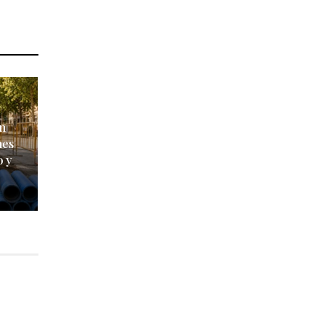
ón
nes
o y