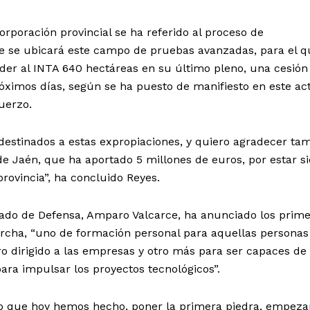
Corporación provincial se ha referido al proceso de
e se ubicará este campo de pruebas avanzadas, para el q
der al INTA 640 hectáreas en su último pleno, una cesión
róximos días, según se ha puesto de manifiesto en este act
uerzo.
destinados a estas expropiaciones, y quiero agradecer ta
 de Jaén, que ha aportado 5 millones de euros, por estar 
rovincia”, ha concluido Reyes.
stado de Defensa, Amparo Valcarce, ha anunciado los prim
rcha, “uno de formación personal para aquellas personas
ro dirigido a las empresas y otro más para ser capaces de
 para impulsar los proyectos tecnológicos”.
e lo que hoy hemos hecho, poner la primera piedra, empeza