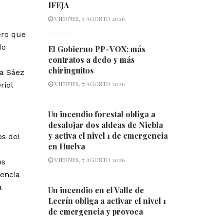
IFEJA
VIERNES, 7 AGOSTO 2026
ero que
do
El Gobierno PP-VOX: más
contratos a dedo y más
chiringuitos
ya Sáez
VIERNES, 7 AGOSTO 2026
riol
Un incendio forestal obliga a
desalojar dos aldeas de Niebla
y activa el nivel 1 de emergencia
s del
en Huelva
VIERNES, 7 AGOSTO 2026
os
tencia
a
Un incendio en el Valle de
Lecrín obliga a activar el nivel 1
de emergencia y provoca