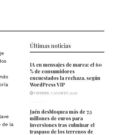
Últimas noticias
ge
dos
IA en mensajes de marca: el 60
% de consumidores
endo
encuestados la rechaza, según
WordPress VIP
bría
VIERNES, 7 AGOSTO 2026
Jaén desbloquea más de 7,3
lave
millones de euros para
 de la
inversiones tras culminar el
traspaso de los terrenos de