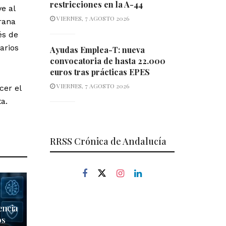
restricciones en la A-44
e al
VIERNES, 7 AGOSTO 2026
rana
és de
arios
Ayudas Emplea-T: nueva
convocatoria de hasta 22.000
euros tras prácticas EPES
VIERNES, 7 AGOSTO 2026
cer el
a.
RRSS Crónica de Andalucía
encia
os