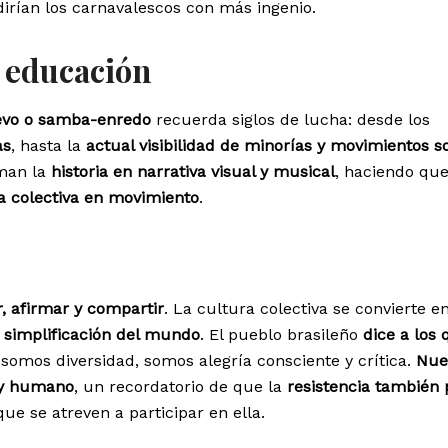
dirían los carnavalescos con más ingenio.
 educación
revo o samba-enredo
recuerda siglos de lucha: desde los
as
, hasta la
actual visibilidad de minorías y movimientos s
man la
historia en narrativa visual y musical
, haciendo que
 colectiva en movimiento
.
ir, afirmar y compartir
. La cultura colectiva se convierte e
a simplificación del mundo
. El pueblo brasileño
dice a los 
, somos diversidad, somos alegría consciente y crítica.
Nue
o y humano
, un recordatorio de que la
resistencia también
que se atreven a participar en ella.