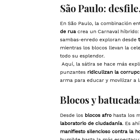
São Paulo: desfile
En São Paulo, la combinación en
de rua
crea un Carnaval híbrido:
sambas-enredo exploran desde
mientras los blocos llevan la cel
todo su esplendor.
Aquí, la sátira se hace más explí
punzantes
ridiculizan la corrupc
arma para educar y movilizar a l
Blocos y batucada
Desde los
blocos afro
hasta los m
laboratorio de ciudadanía
. Es ah
manifiesto silencioso contra la 
humilde hasta la más espectacu