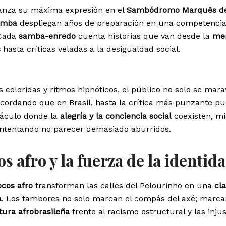
anza su máxima expresión en el
Sambódromo Marquês d
amba
despliegan años de preparación en una competenci
 Cada
samba-enredo
cuenta historias que van desde la
me
s
hasta críticas veladas a la desigualdad social.
 coloridas y ritmos hipnóticos, el público no solo se marav
ecordando que en Brasil, hasta la crítica más punzante p
ctáculo donde la
alegría y la conciencia social
coexisten, mi
 intentando no parecer demasiado aburridos.
os afro y la fuerza de la identid
ocos afro
transforman las calles del Pelourinho en una
cl
a
. Los tambores no solo marcan el compás del axé; marca
ltura afrobrasileña
frente al racismo estructural y las injus