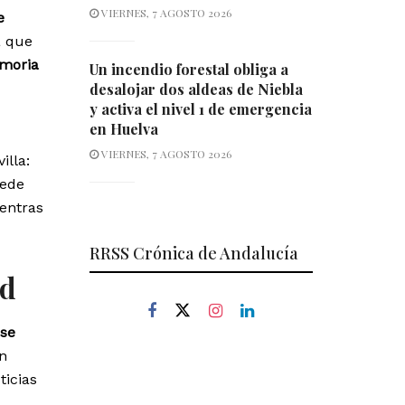
VIERNES, 7 AGOSTO 2026
e
a que
moria
Un incendio forestal obliga a
desalojar dos aldeas de Niebla
y activa el nivel 1 de emergencia
en Huelva
VIERNES, 7 AGOSTO 2026
illa:
uede
entras
RRSS Crónica de Andalucía
ad
ase
n
ticias