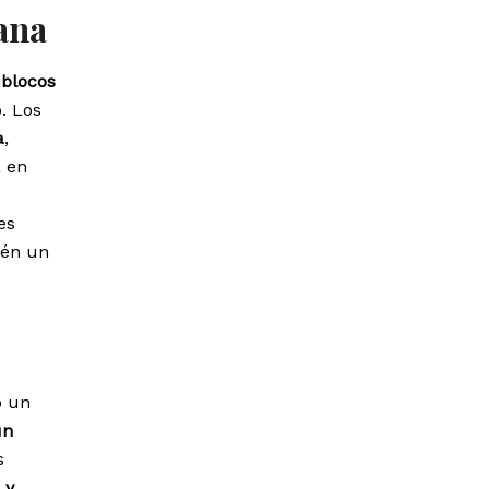
bana
s
blocos
. Los
a
,
a en
es
ién un
o un
un
s
 y