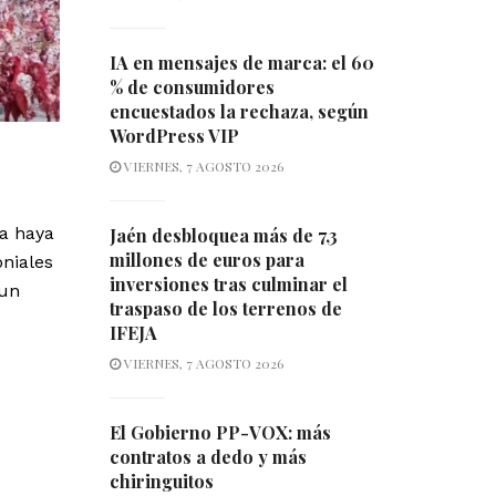
IA en mensajes de marca: el 60
% de consumidores
encuestados la rechaza, según
WordPress VIP
VIERNES, 7 AGOSTO 2026
ca haya
Jaén desbloquea más de 7,3
millones de euros para
oniales
inversiones tras culminar el
 un
traspaso de los terrenos de
IFEJA
VIERNES, 7 AGOSTO 2026
El Gobierno PP-VOX: más
contratos a dedo y más
chiringuitos