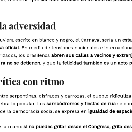
 la adversidad
stuviera escrito en blanco y negro, el Carnaval sería un
esta
a oficial
. En medio de tensiones nacionales e internaciona
rizados, los brasileños
abren sus calles a vecinos y extran
ura no se detienen
, y que la
felicidad también es un acto p
rítica con ritmo
ntre serpentinas, disfraces y carrozas, el pueblo
ridiculiza
lebra lo popular. Los
sambódromos y fiestas de rua
se con
nde la democracia social se expresa en
igualdad de espaci
e la mano:
si no puedes gritar desde el Congreso, grita des