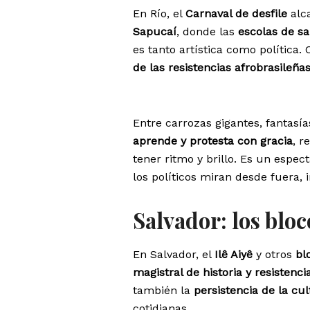
En Río, el
Carnaval de desfile
alc
Sapucaí
, donde las
escolas de s
es tanto artística como política.
de las resistencias afrobrasileña
Entre carrozas gigantes, fantasías
aprende y protesta con gracia
, r
tener ritmo y brillo. Es un espe
los políticos miran desde fuera,
Salvador: los bloc
En Salvador, el
Ilê Aiyê
y otros
bl
magistral de historia y resistenci
también la
persistencia de la cu
cotidianas.