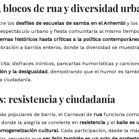
, blocos de rua y diversidad ur
tre los
desfiles de escuelas de samba en el Anhembi
y lo
 espectáculo urbano y fiesta comunitaria al mismo tiempo
temas históricos hasta críticas a la política contemporáne
ebración a barrios enteros, donde la diversidad se muestr
cita: disfraces irónicos, pancartas humorísticas y cancion
ión y la desigualdad
, demostrando que el humor es tamb
a ciudadanía.
s: resistencia y ciudadanía
ás populares de barrio, el Carnaval de
rua
funciona com
í donde la alegría se convierte en
resistencia
y el
baile es 
homogeneización cultural
. Cada participación, desde la má
lar, recuerda que
ser feliz también es un acto de protesta