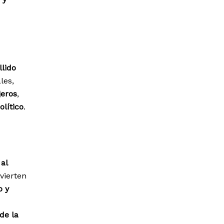
llido
les,
jeros
,
olítico
.
 al
vierten
o y
de la