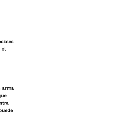
ociales
.
 el
n
arma
que
stra
 puede