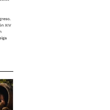
greso.
ón XIV
n
siga