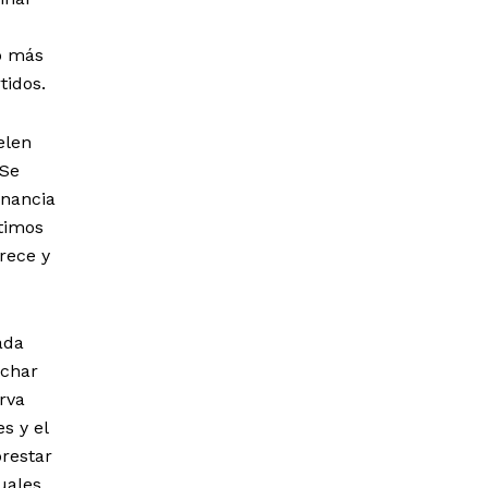
o más
tidos.
elen
 Se
anancia
timos
rece y
ada
uchar
rva
s y el
prestar
uales