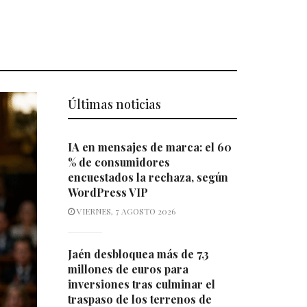
Últimas noticias
IA en mensajes de marca: el 60
% de consumidores
encuestados la rechaza, según
WordPress VIP
VIERNES, 7 AGOSTO 2026
Jaén desbloquea más de 7,3
millones de euros para
inversiones tras culminar el
traspaso de los terrenos de