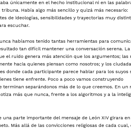
ba únicamente en el hecho institucional ni en las palabr
tribuna. Había algo más sencillo y quizá más necesario:
s de ideologías, sensibilidades y trayectorias muy distin
ra escuchar.
Nunca habíamos tenido tantas herramientas para comunic
esultado tan difícil mantener una conversación serena. La
ue el ruido genera más atención que los argumentos; las 
ente hacia quienes piensan como nosotros; y los ciudad
es donde cada participante parece hablar para los suyos 
ienes tiene enfrente. Poco a poco vamos construyendo
que terminan separándonos más de lo que creemos. En u
otiza más que nunca, frente a los algoritmos y a la inteli
e una parte importante del mensaje de León XIV girara en
speto. Más allá de las convicciones religiosas de cada cual,