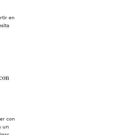
tir en
sita
 con
er con
s un
inar