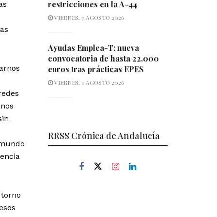
restricciones en la A-44
as
VIERNES, 7 AGOSTO 2026
tas
Ayudas Emplea-T: nueva
convocatoria de hasta 22.000
arnos
euros tras prácticas EPES
VIERNES, 7 AGOSTO 2026
redes
anos
sin
RRSS Crónica de Andalucía
n mundo
gencia
 torno
 esos