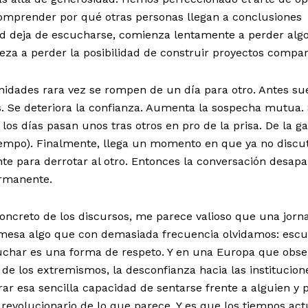
comprender por qué otras personas llegan a conclusiones
ad deja de escucharse, comienza lentamente a perder alg
eza a perder la posibilidad de construir proyectos compar
nidades rara vez se rompen de un día para otro. Antes su
. Se deteriora la confianza. Aumenta la sospecha mutua.
 los días pasan unos tras otros en pro de la prisa. De la g
tiempo). Finalmente, llega un momento en que ya no discu
e para derrotar al otro. Entonces la conversación desapa
ermanente.
concreto de los discursos, me parece valioso que una jorn
 mesa algo que con demasiada frecuencia olvidamos: esc
cuchar es una forma de respeto. Y en una Europa que obse
de los extremismos, la desconfianza hacia las institucione
ar esa sencilla capacidad de sentarse frente a alguien y 
revolucionario de lo que parece. Y es que los tiempos act