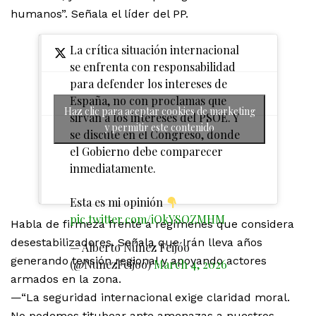
humanos”. Señala el líder del PP.
La crítica situación internacional
se enfrenta con responsabilidad
para defender los intereses de
España, no con proclamas que
Haz clic para aceptar cookies de marketing
sirvan a los intereses del PSOE. Y
y permitir este contenido
se discute en el Congreso, donde
el Gobierno debe comparecer
inmediatamente.
Esta es mi opinión
pic.twitter.com/iOkYSOZMHM
Habla de firmeza frente a regímenes que considera
desestabilizadores. Señala que Irán lleva años
— Alberto Núñez Feijóo
generando tensión regional y apoyando actores
(@NunezFeijoo)
March 4, 2026
armados en la zona.
—“La seguridad internacional exige claridad moral.
No podemos titubear ante amenazas a nuestros