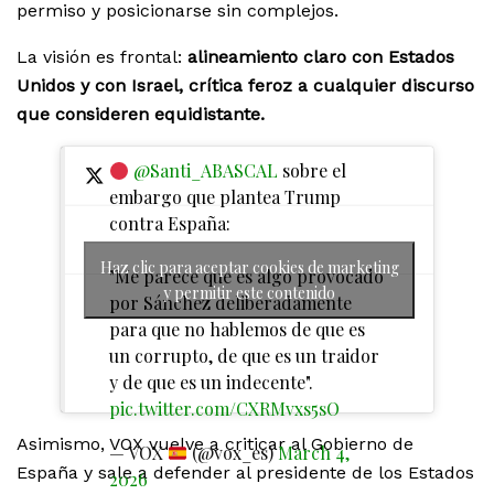
permiso y posicionarse sin complejos.
La visión es frontal:
alineamiento claro con Estados
Unidos y con Israel, crítica feroz a cualquier discurso
que consideren equidistante.
@Santi_ABASCAL
sobre el
embargo que plantea Trump
contra España:
Haz clic para aceptar cookies de marketing
"Me parece que es algo provocado
y permitir este contenido
por Sánchez deliberadamente
para que no hablemos de que es
un corrupto, de que es un traidor
y de que es un indecente".
pic.twitter.com/CXRMvxs5sO
Asimismo, VOX vuelve a criticar al Gobierno de
— VOX
(@vox_es)
March 4,
España y sale a defender al presidente de los Estados
2026