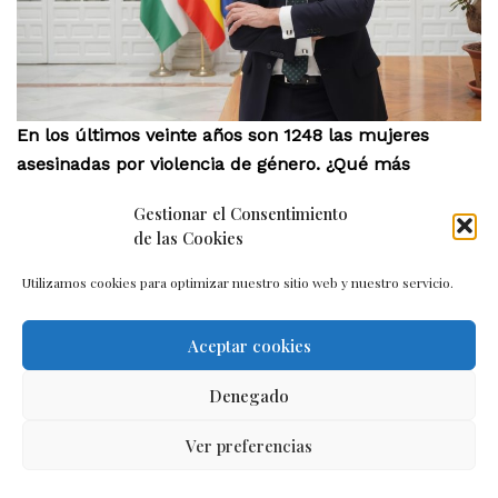
En los últimos veinte años son 1248 las mujeres
asesinadas por violencia de género. ¿Qué más
podemos hacer?
Gestionar el Consentimiento
de las Cookies
El compromiso del Gobierno de España por combatir
la violencia machista es total. Si no me equivoco, la
Utilizamos cookies para optimizar nuestro sitio web y nuestro servicio.
última transferencia aprobada es de 55 millones de
euros con cargo al pacto de Estado contra violencia
Aceptar cookies
de género. Un pacto que nació en el 2017, pero es en
2018 cuando se dota económicamente y, a partir de
Denegado
ahí, se ha ido incrementando la cuantía
permanentemente.
Ver preferencias
En Andalucía, en este momento, son más de 23.000