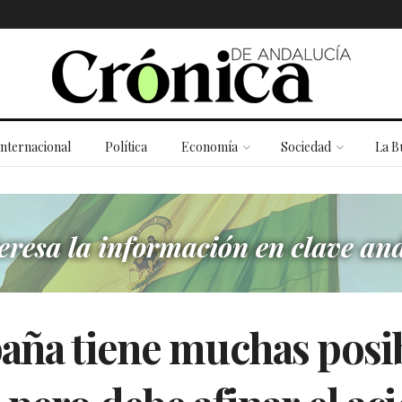
Internacional
Política
Economía
Sociedad
La B
paña tiene muchas posi