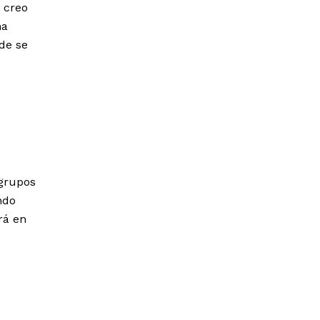
 creo
na
de se
 grupos
ndo
rá en