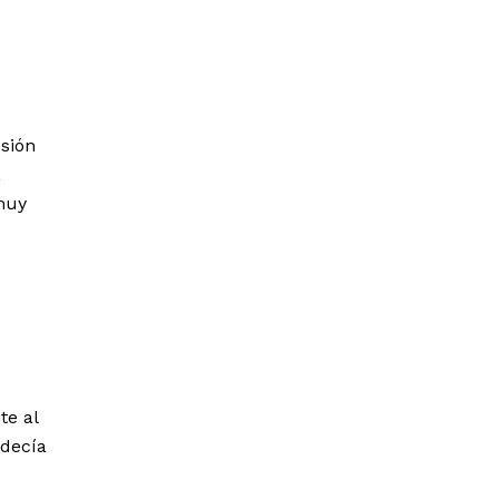
esión
,
muy
te al
 decía