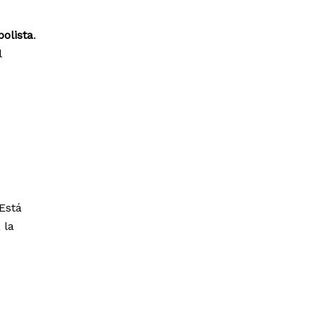
olista
.
l
 Está
 la