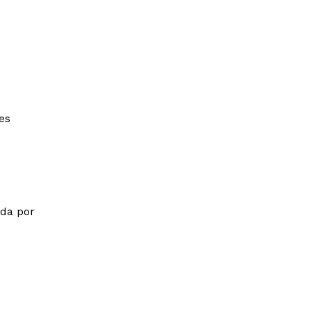
es
ada por