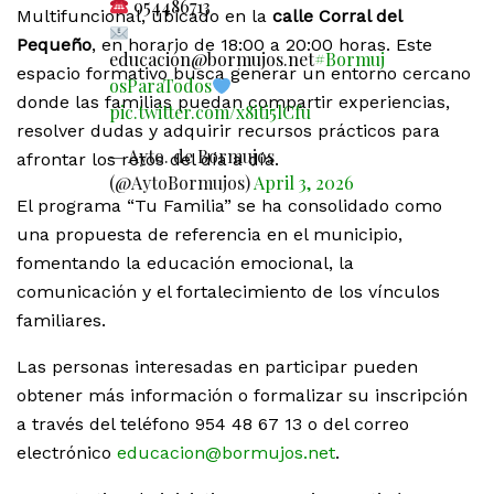
954486713
Multifuncional, ubicado en la
calle Corral del
Pequeño
, en horario de 18:00 a 20:00 horas. Este
educación@bormujos.net
#Bormuj
espacio formativo busca generar un entorno cercano
osParaTodos
donde las familias puedan compartir experiencias,
pic.twitter.com/x8iti5lCfu
resolver dudas y adquirir recursos prácticos para
— Ayto. de Bormujos
afrontar los retos del día a día.
(@AytoBormujos)
April 3, 2026
El programa “Tu Familia” se ha consolidado como
una propuesta de referencia en el municipio,
fomentando la educación emocional, la
comunicación y el fortalecimiento de los vínculos
familiares.
Las personas interesadas en participar pueden
obtener más información o formalizar su inscripción
a través del teléfono 954 48 67 13 o del correo
electrónico
educacion@bormujos.net
.