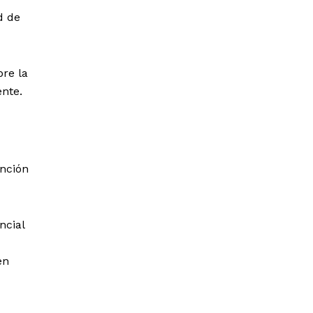
d de
re la
ente.
ención
ncial
en