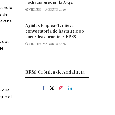
restricciones en la A-44
scendía
VIERNES, 7 AGOSTO 2026
s de
llevaba
Ayudas Emplea-T: nueva
convocatoria de hasta 22.000
euros tras prácticas EPES
, que
VIERNES, 7 AGOSTO 2026
de
RRSS Crónica de Andalucía
a que
que el