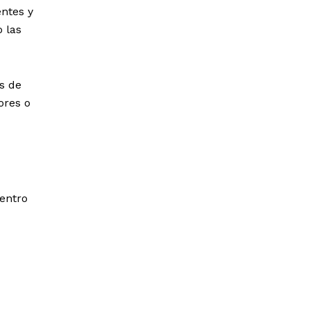
entes y
 las
s de
ores o
entro