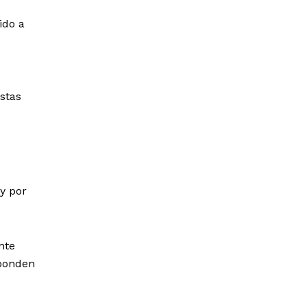
ido a
stas
y por
nte
sponden