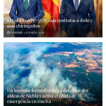
El Gobierno PP-VOX: más contratos a dedo y
más chiringuitos
VIERNES, 7 AGOSTO 2026
Un incendio forestal obliga a desalojar dos
aldeas de Niebla y activa el nivel 1 de
emergencia en Huelva