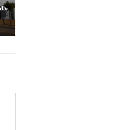
l
 las