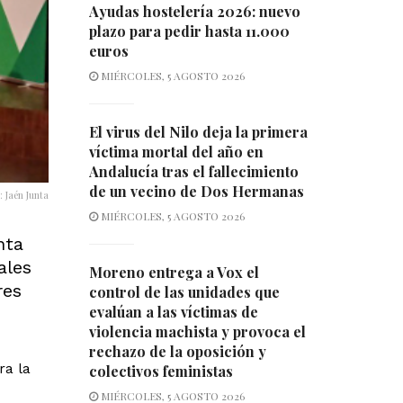
Ayudas hostelería 2026: nuevo
plazo para pedir hasta 11.000
euros
MIÉRCOLES, 5 AGOSTO 2026
El virus del Nilo deja la primera
víctima mortal del año en
Andalucía tras el fallecimiento
de un vecino de Dos Hermanas
: Jaén Junta
MIÉRCOLES, 5 AGOSTO 2026
nta
ales
Moreno entrega a Vox el
res
control de las unidades que
evalúan a las víctimas de
violencia machista y provoca el
rechazo de la oposición y
ra la
colectivos feministas
MIÉRCOLES, 5 AGOSTO 2026