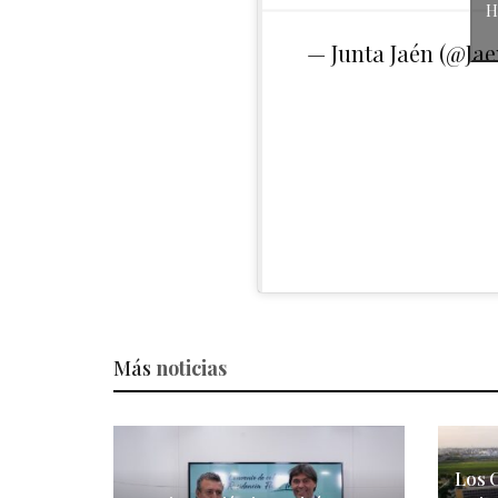
H
— Junta Jaén (@Ja
Más
noticias
Los 