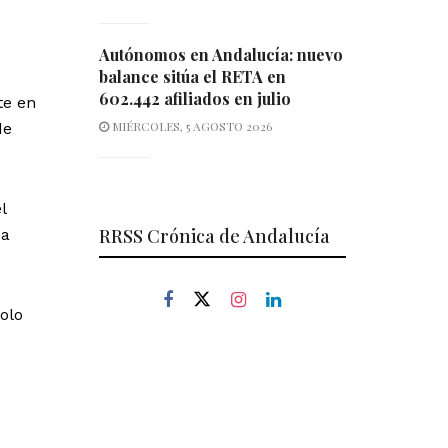
Autónomos en Andalucía: nuevo
balance sitúa el RETA en
602.442 afiliados en julio
te en
MIÉRCOLES, 5 AGOSTO 2026
de
l
RRSS Crónica de Andalucía
 a
olo