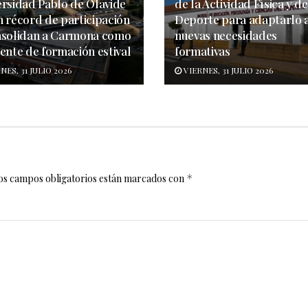
ersidad Pablo de Olavide
de la Actividad Física y de
n récord de participación
Deporte para adaptarlo a
nsolidan a Carmona como
nuevas necesidades
ente de formación estival
formativas
NES, 31 JULIO 2026
VIERNES, 31 JULIO 2026
os campos obligatorios están marcados con
*