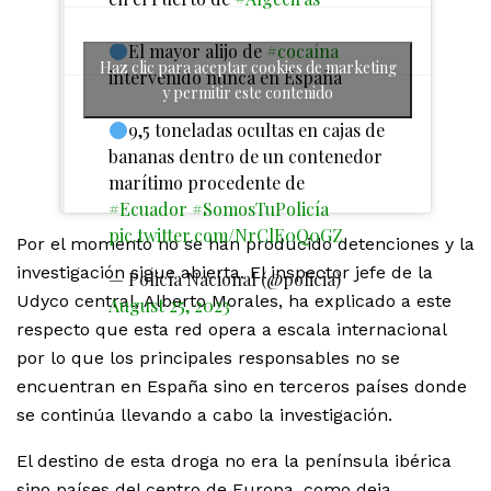
El mayor alijo de
#cocaína
Haz clic para aceptar cookies de marketing
intervenido nunca en España
y permitir este contenido
9,5 toneladas ocultas en cajas de
bananas dentro de un contenedor
marítimo procedente de
#Ecuador
#SomosTuPolicía
pic.twitter.com/NrClE0Q0GZ
Por el momento no se han producido detenciones y la
investigación sigue abierta. El inspector jefe de la
— Policía Nacional (@policia)
Udyco central, Alberto Morales, ha explicado a este
August 25, 2023
respecto que esta red opera a escala internacional
por lo que los principales responsables no se
encuentran en España sino en terceros países donde
se continúa llevando a cabo la investigación.
El destino de esta droga no era la península ibérica
sino países del centro de Europa, como deja