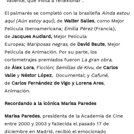
“valiente, que invita a reflexionar”.
El palmarés se completó con la brasileña
Ainda estou
aquí (Aún estoy aquí),
de
Walter Salles
,
como Mejor
Película Iberoamericana;
Emilia Pérez
(Francia),
de
Jacques Audiard,
Mejor Película
Europea;
Mariposas negras
, de
David Baute
, Mejor
Película de Animación. Por su parte, los
cortometrajes premiados fueron
La gran obra
,
de
Álex Lora
, Ficción;
Semillas de Kivu
, de
Carlos
Valle
y
Néstor López
, Documental; y
Cafuné
,
de
Carlos Fernández de Vigo y Lorena Ares
,
Animación.
Recordando a la icónica Marisa Paredes
Marisa Paredes
, presidenta de la Academia de Cine
entre 2000 y 2003 y fallecida el pasado 17 de
diciembre en Madrid, recibió el emocionado