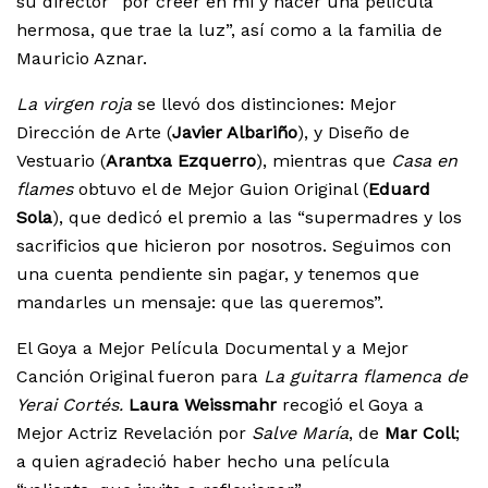
su director “por creer en mi y hacer una película
hermosa, que trae la luz”, así como a la familia de
Mauricio Aznar.
La virgen roja
se llevó dos distinciones: Mejor
Dirección de Arte (
Javier Albariño
), y Diseño de
Vestuario (
Arantxa Ezquerro
), mientras que
Casa en
flames
obtuvo el de Mejor Guion Original (
Eduard
Sola
), que dedicó el premio a las “supermadres y los
sacrificios que hicieron por nosotros. Seguimos con
una cuenta pendiente sin pagar, y tenemos que
mandarles un mensaje: que las queremos”.
El Goya a Mejor Película Documental y a Mejor
Canción Original fueron para
La guitarra flamenca de
Yerai Cortés.
Laura Weissmahr
recogió el Goya a
Mejor Actriz Revelación por
Salve María
, de
Mar Coll
;
a quien agradeció haber hecho una película