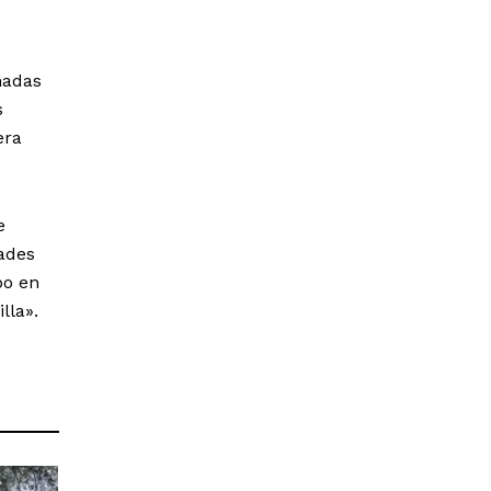
nadas
s
era
e
ades
bo en
lla».