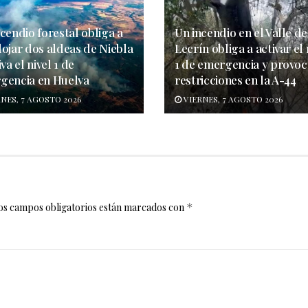
cendio forestal obliga a
Un incendio en el Valle de
lojar dos aldeas de Niebla
Lecrín obliga a activar el 
iva el nivel 1 de
1 de emergencia y provoc
gencia en Huelva
restricciones en la A-44
NES, 7 AGOSTO 2026
VIERNES, 7 AGOSTO 2026
os campos obligatorios están marcados con
*