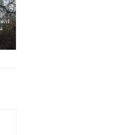
nivel
a