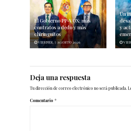
Un in
El Gobierno PP-VOX: más
desa
contratos a dedo y más
y act
chiringuitos
emer
VIERNES, 7 AGOSTO 2026
VIER
Deja una respuesta
Tu dirección de correo electrónico no será publicada.
L
Comentario
*