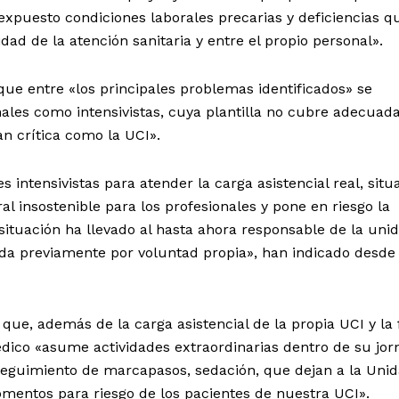
 expuesto condiciones laborales precarias y deficiencias q
ad de la atención sanitaria y entre el propio personal».
ue entre «los principales problemas identificados» se
nales como intensivistas, cuya plantilla no cubre adecua
n crítica como la UCI».
 intensivistas para atender la carga asistencial real, situ
l insostenible para los profesionales y pone en riesgo la
 situación ha llevado al hasta ahora responsable de la uni
ada previamente por voluntad propia», han indicado desde 
que, además de la carga asistencial de la propia UCI y la 
édico «asume actividades extraordinarias dentro de su jo
seguimiento de marcapasos, sedación, que dejan a la Unid
entos para riesgo de los pacientes de nuestra UCI».