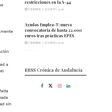
restricciones en la A-44
ue
VIERNES, 7 AGOSTO 2026
Ayudas Emplea-T: nueva
convocatoria de hasta 22.000
damente
euros tras prácticas EPES
VIERNES, 7 AGOSTO 2026
ación
dad a
RRSS Crónica de Andalucía
el
falta
rnada
ad sin