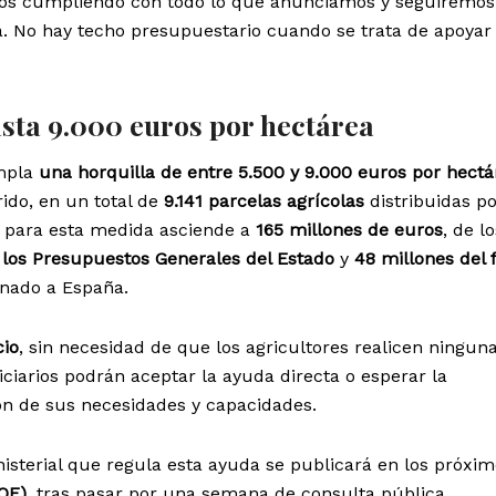
mos cumpliendo con todo lo que anunciamos y seguiremos
. No hay techo presupuestario cuando se trata de apoyar 
sta 9.000 euros por hectárea
empla
una horquilla de entre 5.500 y 9.000 euros por hectá
rido, en un total de
9.141 parcelas agrícolas
distribuidas po
o para esta medida asciende a
165 millones de euros
, de l
 los Presupuestos Generales del Estado
y
48 millones del 
nado a España.
cio
, sin necesidad de que los agricultores realicen ningun
iciarios podrán aceptar la ayuda directa o esperar la
ón de sus necesidades y capacidades.
inisterial que regula esta ayuda se publicará en los próxim
BOE)
, tras pasar por una semana de consulta pública.