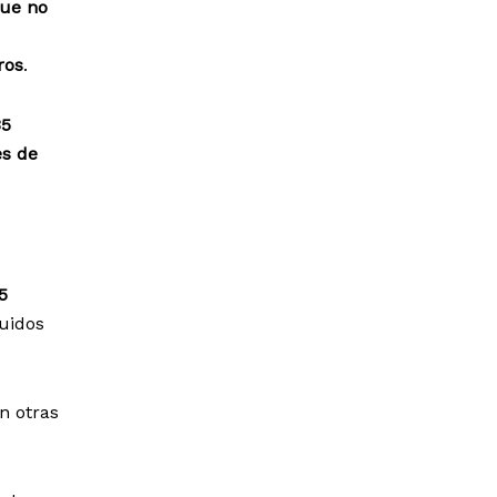
que no
ros
.
35
es de
5
uidos
on otras