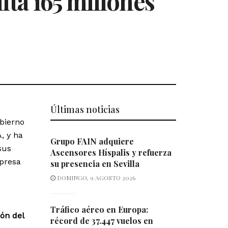
ita 165 millones
Últimas noticias
bierno
, y ha
Grupo FAIN adquiere
sus
Ascensores Híspalis y refuerza
mpresa
su presencia en Sevilla
DOMINGO, 9 AGOSTO 2026
Tráfico aéreo en Europa:
ión del
récord de 37.447 vuelos en