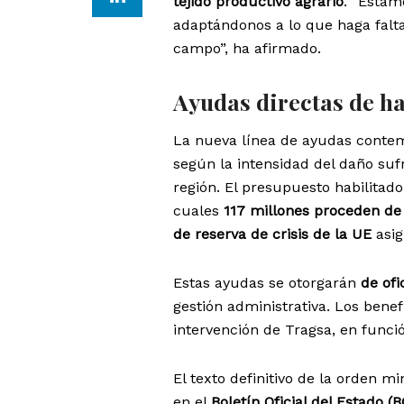
tejido productivo agrario
. “Esta
adaptándonos a lo que haga falta
campo”, ha afirmado.
Ayudas directas de ha
La nueva línea de ayudas cont
según la intensidad del daño suf
región. El presupuesto habilitad
cuales
117 millones proceden de
de reserva de crisis de la UE
asig
Estas ayudas se otorgarán
de ofi
gestión administrativa. Los benef
intervención de Tragsa, en funci
El texto definitivo de la orden m
en el
Boletín Oficial del Estado (