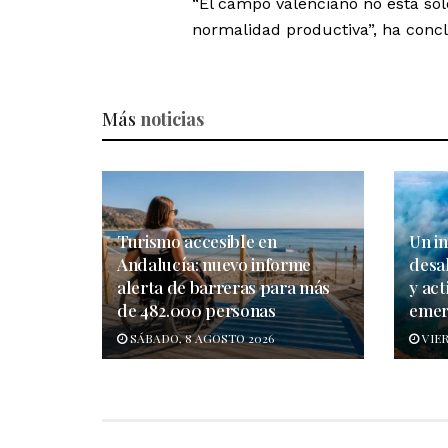
“El campo valenciano no está so
normalidad productiva”, ha concl
Más
noticias
Turismo accesible en
Un in
Andalucía: nuevo informe
desa
alerta de barreras para más
y act
de 482.000 personas
emer
SÁBADO, 8 AGOSTO 2026
VIER