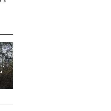
 la
nivel
a