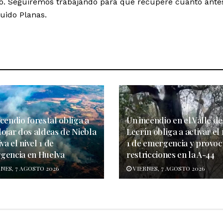
lo. Seguiremos trabajando para que recupere cuanto antes
uido Planas.
cendio forestal obliga a
Un incendio en el Valle de
lojar dos aldeas de Niebla
Lecrín obliga a activar el 
iva el nivel 1 de
1 de emergencia y provoc
gencia en Huelva
restricciones en la A-44
NES, 7 AGOSTO 2026
VIERNES, 7 AGOSTO 2026