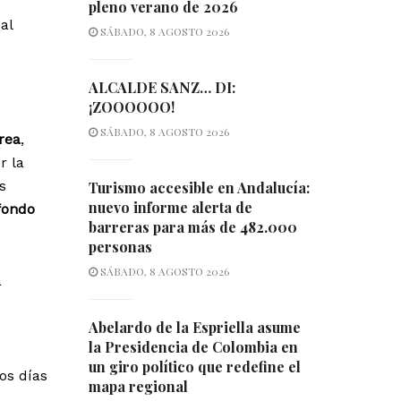
pleno verano de 2026
al
SÁBADO, 8 AGOSTO 2026
ALCALDE SANZ… DI:
¡ZOOOOOO!
SÁBADO, 8 AGOSTO 2026
rea
,
r la
os
Turismo accesible en Andalucía:
nuevo informe alerta de
fondo
barreras para más de 482.000
personas
SÁBADO, 8 AGOSTO 2026
a
Abelardo de la Espriella asume
la Presidencia de Colombia en
un giro político que redefine el
os días
mapa regional