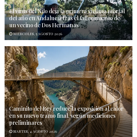
El virus del Nilo deja la primera víctima mortal
del año en Andalucía tras el fallecimiento de
un vecino de Dos Hermanas
MIÉRCOLES, 5 AGOSTO 2026
Caminito del Rey reduce la exposición al calor
en su nuevo tramo final, según mediciones
preliminares
MARTES, 4 AGOSTO 2026