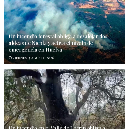
Un incendio forestal obliga a desalojar dos
aldeas de Niebla y activa el nivel 1 de
emergencia en Huelva
VIERNES, 7 AGOSTO 2026
Un incendio en el Valle de Lecrín obliga a