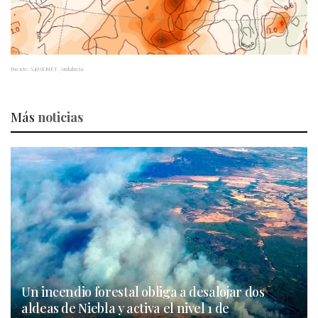
Fuente: X,@AEMET_Andalucia
Más
noticias
Un incendio forestal obliga a desalojar dos
aldeas de Niebla y activa el nivel 1 de