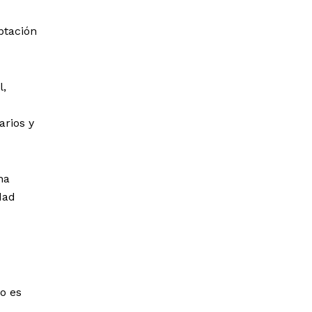
ptación
l,
arios y
na
dad
o es