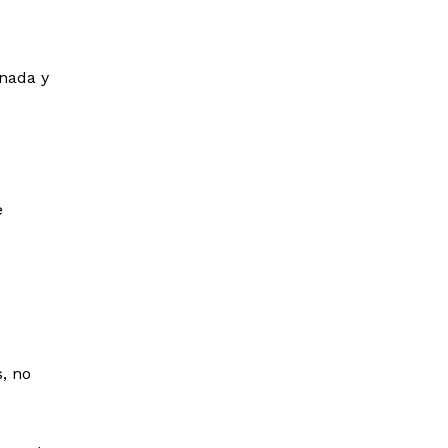
nada y
e
s, no