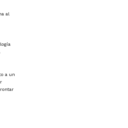
a al
logía
a
to a un
r
rontar