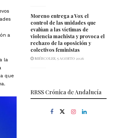
evos
Moreno entrega a Vox el
dades
control de las unidades que
evalúan a las víctimas de
ión a
violencia machista y provoca el
rechazo de la oposición y
colectivos feministas
MIÉRCOLES, 5 AGOSTO 2026
a la
a
pa que
na.
RRSS Crónica de Andalucía