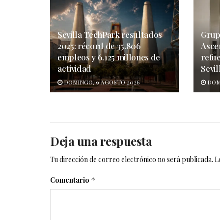
Sevilla TechPark resultados
Grup
2025: récord de 35.806
Asce
empleos y 6.125 millones de
refu
actividad
Sevil
DOMINGO, 9 AGOSTO 2026
DOM
Deja una respuesta
Tu dirección de correo electrónico no será publicada.
L
Comentario
*