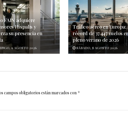
o FAIN adquiere
nsores Híspalis y
Tráfico aéreo en Europa:
erza su presencia en
récord de 37.447 vuelos e
la
pleno verano de 2026
INGO, 9 AGOSTO 2026
SÁBADO, 8 AGOSTO 2026
os campos obligatorios están marcados con
*