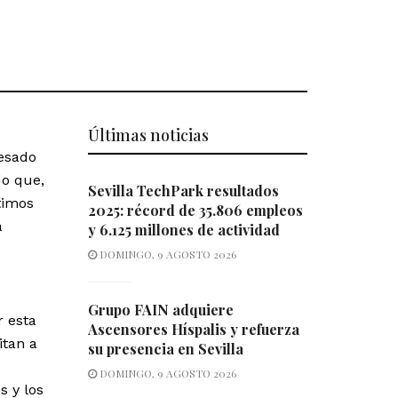
Últimas noticias
resado
do que,
Sevilla TechPark resultados
timos
2025: récord de 35.806 empleos
a
y 6.125 millones de actividad
DOMINGO, 9 AGOSTO 2026
Grupo FAIN adquiere
r esta
Ascensores Híspalis y refuerza
itan a
su presencia en Sevilla
DOMINGO, 9 AGOSTO 2026
s y los