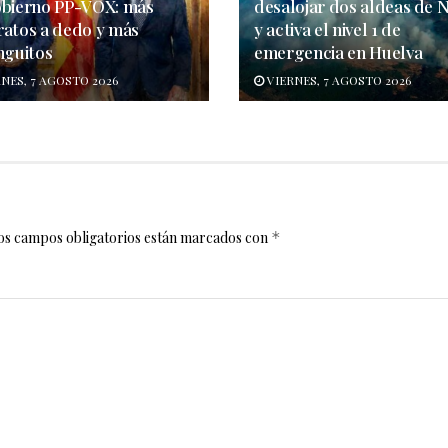
obierno PP-VOX: más
desalojar dos aldeas de N
ratos a dedo y más
y activa el nivel 1 de
nguitos
emergencia en Huelva
NES, 7 AGOSTO 2026
VIERNES, 7 AGOSTO 2026
os campos obligatorios están marcados con
*