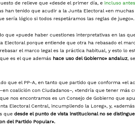
 puesto de relieve que «desde el primer día, e
incluso antes
stas han tenido que acudir a la Junta Electoral «en muchas
 sería lógico si todos respetáramos las reglas de juego».
ado que «puede haber cuestiones interpretativas en las qu
unta Electoral porque entiende que otra ha rebasado el mar
rebasar el marco legal es la práctica habitual, y esto lo es
, que es el que además
hace uso del Gobierno» andaluz
, s
do que el PP-A, en tanto que partido que conforma «el ac
–en coalición con Ciudadanos–, «tendría que tener más 
o que nos encontramos es un Consejo de Gobierno que ap
nta Electoral Central, incumpliendo la Loreg», y, «además,
as que
desde el punto de vista institucional no se distingue
on del Partido Popular».