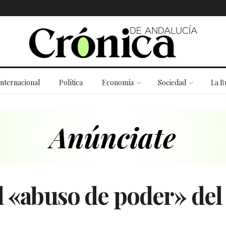
Internacional
Política
Economía
Sociedad
La B
l «abuso de poder» del