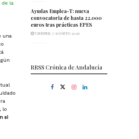
 de la
Ayudas Emplea-T: nueva
convocatoria de hasta 22.000
euros tras prácticas EPES
VIERNES, 7 AGOSTO 2026
e una
co
tá
egún
RRSS Crónica de Andalucía
tual
cuidado
ura
 lo
n si