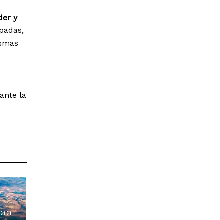
der y
padas,
ismas
ante la
ga a