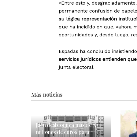
«Entre esto y, desgraciadamente,
permanente confusión de papeles
su lógica representación institu
que ha incidido en que, «ahora 
oportunidades y, desde luego, res
Espadas ha concluido insistiendo
servicios jurídicos entienden qu
junta electoral.
Más
noticias
Jaén desbloquea más de 7,3
millones de euros para