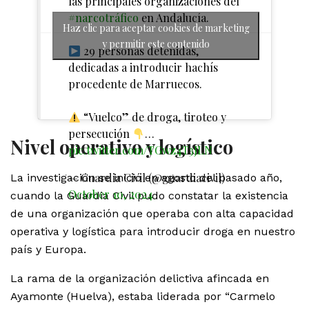
las principales organizaciones del
#narcotráfico
en Andalucía.
Haz clic para aceptar cookies de marketing
y permitir este contenido
29 personas detenidas,
dedicadas a introducir hachís
procedente de Marruecos.
“Vuelco” de droga, tiroteo y
persecución
…
Nivel operativo y logístico
pic.twitter.com/TGwz4T3JLN
— Guardia Civil (@guardiacivil)
La investigación se inició en agosto del pasado año,
October 10, 2024
cuando la Guardia Civil pudo constatar la existencia
de una organización que operaba con alta capacidad
operativa y logística para introducir droga en nuestro
país y Europa.
La rama de la organización delictiva afincada en
Ayamonte (Huelva), estaba liderada por “Carmelo