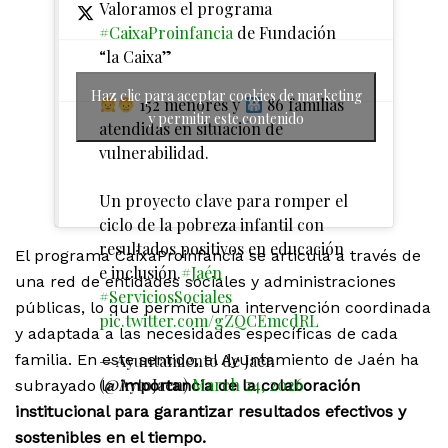
Valoramos el programa
#CaixaProinfancia
de Fundación
“la Caixa”
Haz clic para aceptar cookies de marketing
152 menores y
86 familias
y permitir este contenido
atendidas en situación de
vulnerabilidad.
Un proyecto clave para romper el
ciclo de la pobreza infantil con
resultados positivos en educación
El programa CaixaProinfancia se articula a través de
e inclusión.
#Jaén
una red de entidades sociales y administraciones
#ServiciosSociales
públicas, lo que permite una intervención coordinada
pic.twitter.com/gZQCEmcdRL
y adaptada a las necesidades específicas de cada
— Ayuntamiento de Jaén
familia. En este sentido, el Ayuntamiento de Jaén ha
(@AytoJaen)
March 24, 2026
subrayado la
importancia de la colaboración
institucional para garantizar resultados efectivos y
sostenibles en el tiempo.