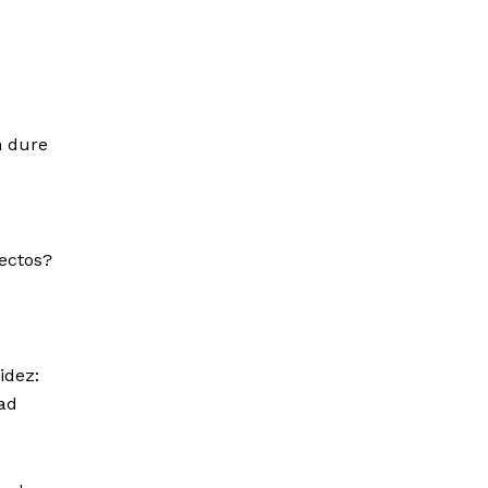
n dure
ectos?
idez:
dad