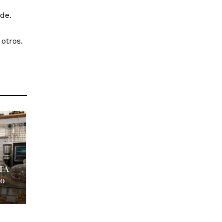
de.
otros.
ETA
io