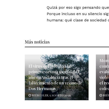
Quizá por eso sigo pensando que 
Porque incluso en su silencio s
humana: qué clase de sociedad q
Más
noticias
More
El virus del Nilo deja la
cont
primera víctima mortal del
evalú
año en Andalucía tras el
viol
fallecimiento de un vecino de
el re
Dos Hermanas
colec
MIÉRCOLES, 5 AGOSTO 2026
MIÉR