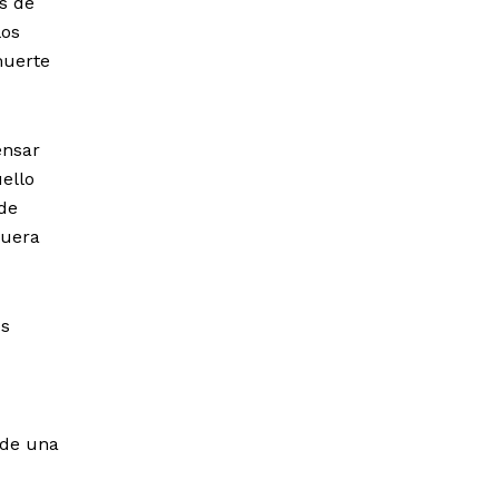
s de
los
muerte
ensar
ello
de
fuera
os
nde una