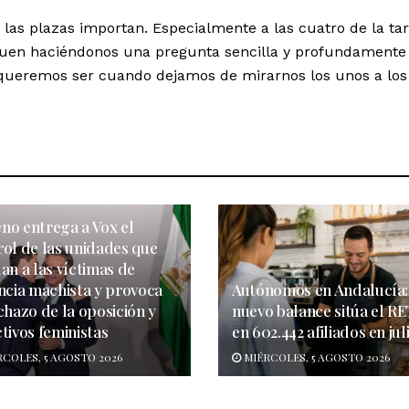
las plazas importan. Especialmente a las cuatro de la tar
iguen haciéndonos una pregunta sencilla y profundamente
ueremos ser cuando dejamos de mirarnos los unos a los 
no entrega a Vox el
rol de las unidades que
an a las víctimas de
encia machista y provoca
Autónomos en Andalucía:
chazo de la oposición y
nuevo balance sitúa el R
tivos feministas
en 602.442 afiliados en jul
COLES, 5 AGOSTO 2026
MIÉRCOLES, 5 AGOSTO 2026