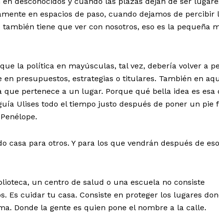
 en desconocidos y cuando las plazas dejan de ser lugare
amente en espacios de paso, cuando dejamos de percibir 
también tiene que ver con nosotros, eso es la pequeña 
que la política en mayúsculas, tal vez, debería volver a p
en presupuestos, estrategias o titulares. También en aqu
 que pertenece a un lugar. Porque qué bella idea es esa 
uía Ulises todo el tiempo justo después de poner un pie 
 Penélope.
ndo casa para otros. Y para los que vendrán después de es
lioteca, un centro de salud o una escuela no consiste
. Es cuidar tu casa. Consiste en proteger los lugares do
a. Donde la gente es quien pone el nombre a la calle.