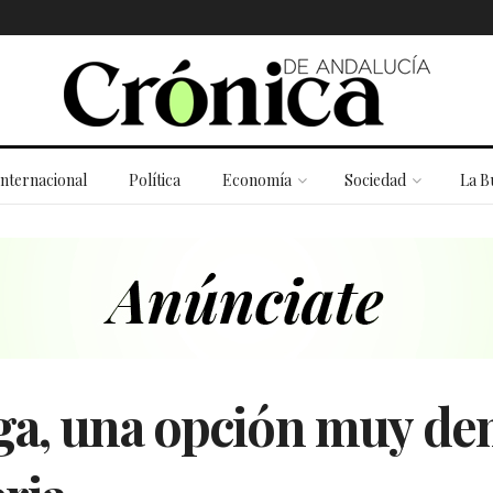
Internacional
Política
Economía
Sociedad
La B
aga, una opción muy d