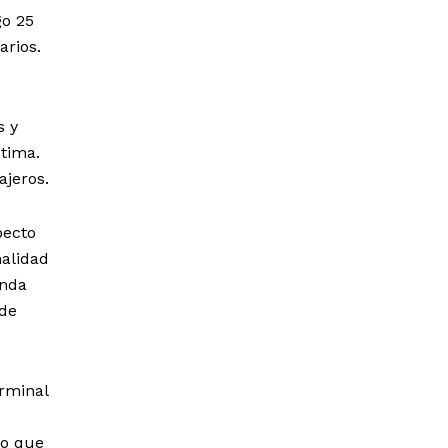
go 25
arios.
s y
ptima.
ajeros.
pecto
nalidad
enda
 de
erminal
do que