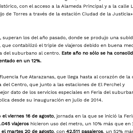
histórico, con el acceso a la Alameda Principal y a la calle L
ijo de Torres a través de la estación Ciudad de la Justicia»
, superan los del año pasado, donde se produjo una subi
 que contabilizó el triple de viajeros debido en buena me
da del suburbano al centro.
Este año no sólo se ha consoli
mentado en un 12%.
fluencia fue Atarazanas, que llega hasta al corazón de la 
a del Centro, que junto a las estaciones de El Perchel y
jor dato de los servicios especiales en Feria del suburba
blica desde su inauguración en julio de 2014.
o
el viernes 16 de agosto
, jornada en la que se inició la Fer
.045 viajeros
hicieron uso del metro, un 10% más que en 
e
el martes 20 de agosto
, con
42.511 pasajeros
, un 52% má