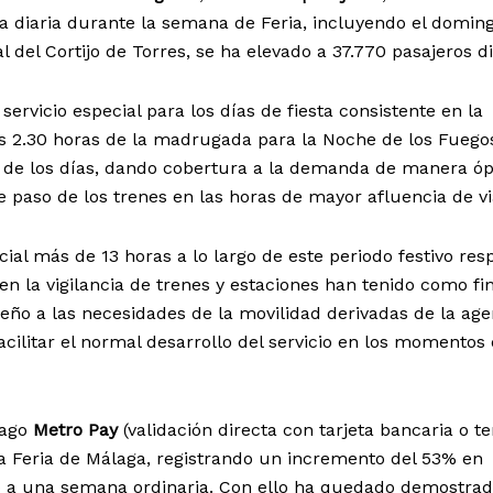
ia diaria durante la semana de Feria, incluyendo el domin
al del Cortijo de Torres, se ha elevado a 37.770 pasajeros di
rvicio especial para los días de fiesta consistente en la
as 2.30 horas de la madrugada para la Noche de los Fuego
to de los días, dando cobertura a la demanda de manera ó
e paso de los trenes en las horas de mayor afluencia de vi
ial más de 13 horas a lo largo de este periodo festivo res
o en la vigilancia de trenes y estaciones han tenido como fi
eño a las necesidades de la movilidad derivadas de la ag
 facilitar el normal desarrollo del servicio en los momentos
pago
Metro Pay
(validación directa con tarjeta bancaria o t
la Feria de Málaga, registrando un incremento del 53% en
o a una semana ordinaria. Con ello ha quedado demostra