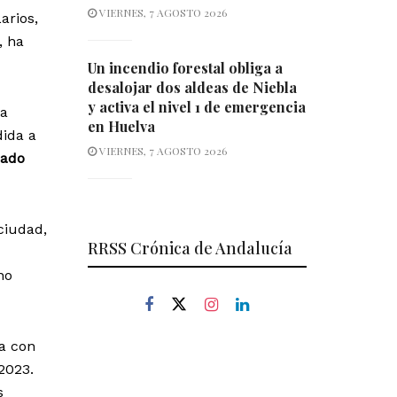
VIERNES, 7 AGOSTO 2026
arios,
, ha
Un incendio forestal obliga a
desalojar dos aldeas de Niebla
y activa el nivel 1 de emergencia
da
en Huelva
dida a
VIERNES, 7 AGOSTO 2026
dado
ciudad,
RRSS Crónica de Andalucía
no
ia con
2023.
s