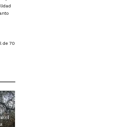
lidad
tanto
l de 70
nivel
a