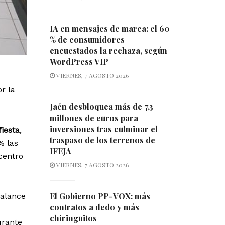
IA en mensajes de marca: el 60
% de consumidores
encuestados la rechaza, según
WordPress VIP
VIERNES, 7 AGOSTO 2026
r la
Jaén desbloquea más de 7,3
millones de euros para
inversiones tras culminar el
fiesta
,
traspaso de los terrenos de
% las
IFEJA
 centro
VIERNES, 7 AGOSTO 2026
El Gobierno PP-VOX: más
balance
contratos a dedo y más
chiringuitos
urante