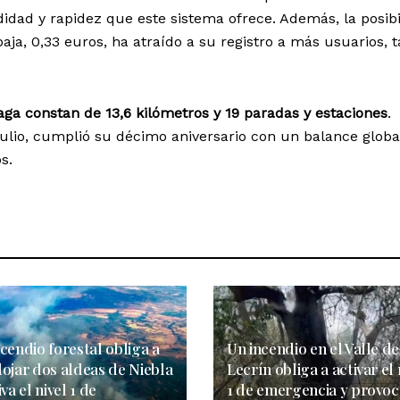
dad y rapidez que este sistema ofrece. Además, la posibi
baja, 0,33 euros, ha atraído a su registro a más usuarios, 
aga constan de 13,6 kilómetros y 19 paradas y estaciones
.
ulio, cumplió su décimo aniversario con un balance globa
s.
cendio forestal obliga a
Un incendio en el Valle de
lojar dos aldeas de Niebla
Lecrín obliga a activar el 
iva el nivel 1 de
1 de emergencia y provoc