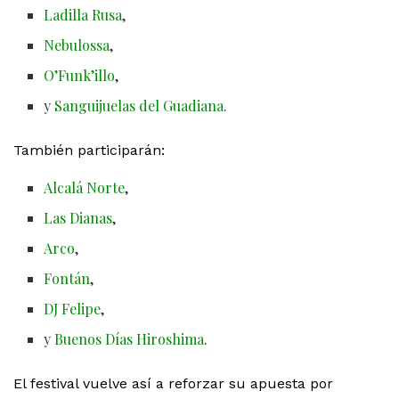
Ladilla Rusa
,
Nebulossa
,
O’Funk’illo
,
y
Sanguijuelas del Guadiana
.
También participarán:
Alcalá Norte
,
Las Dianas
,
Arco
,
Fontán
,
DJ Felipe
,
y
Buenos Días Hiroshima
.
El festival vuelve así a reforzar su apuesta por