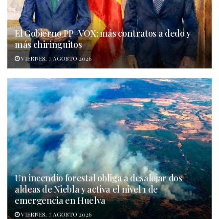
El Gobierno PP-VOX: más contratos a dedo y
más chiringuitos
VIERNES, 7 AGOSTO 2026
Un incendio forestal obliga a desalojar dos
aldeas de Niebla y activa el nivel 1 de
emergencia en Huelva
VIERNES, 7 AGOSTO 2026