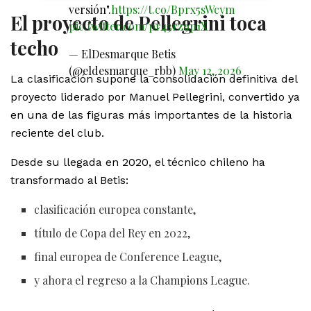
versión".
https://t.co/Bprx5sWcym
El proyecto de Pellegrini toca
pic.twitter.com/pr43rz9p1X
techo
— ElDesmarque Betis
(@eldesmarque_rbb)
May 12, 2026
La clasificación supone la consolidación definitiva del
proyecto liderado por Manuel Pellegrini, convertido ya
en una de las figuras más importantes de la historia
reciente del club.
Desde su llegada en 2020, el técnico chileno ha
transformado al Betis:
clasificación europea constante,
título de Copa del Rey en 2022,
final europea de Conference League,
y ahora el regreso a la Champions League.