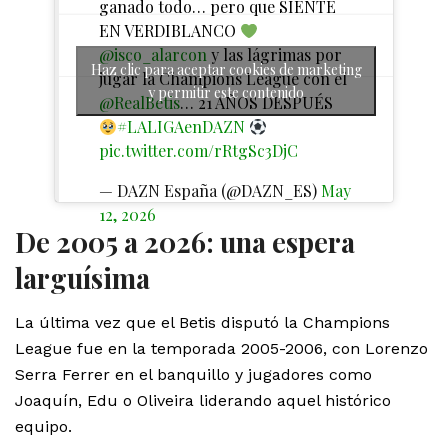
ganado todo… pero que SIENTE
EN VERDIBLANCO
@isco_alarcon
y las lágrimas por
Haz clic para aceptar cookies de marketing
jugar la Champions League con el
y permitir este contenido
@RealBetis
… 21 AÑOS DESPUÉS
#LALIGAenDAZN
pic.twitter.com/rRtgSc3DjC
— DAZN España (@DAZN_ES)
May
12, 2026
De 2005 a 2026: una espera
larguísima
La última vez que el Betis disputó la Champions
League fue en la temporada 2005-2006, con Lorenzo
Serra Ferrer en el banquillo y jugadores como
Joaquín, Edu o Oliveira liderando aquel histórico
equipo.