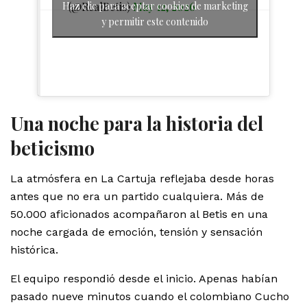
(@RealBetis)
May 12, 2026
Haz clic para aceptar cookies de marketing
y permitir este contenido
Una noche para la historia del
beticismo
La atmósfera en La Cartuja reflejaba desde horas
antes que no era un partido cualquiera. Más de
50.000 aficionados acompañaron al Betis en una
noche cargada de emoción, tensión y sensación
histórica.
El equipo respondió desde el inicio. Apenas habían
pasado nueve minutos cuando el colombiano Cucho