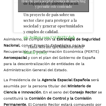
Haz clic para aceptar cookies de marketing
de España en el ámbito espacial.
y permitir este contenido
Un proyecto de país sobre un
sector clave para proteger a la
sociedad y generar oportunidades
y empleo de calidad.
pic.twitter.com/C5GNQTCdoh
Asimismo, se cumple con la
Estrategia de Seguridad
Nacional
, con el Proyecto Estratégico para la
— Diana Morant (@DianaMorantR)
Recuperación y Transformación Económica (PERTE)
March 7, 2023
Aeroespacial
y con el plan del Gobierno de España
para la descentralización de entidades de la
Administración General del Estado.
La Presidencia de la
Agencia Espacial Española
será
asumida por la persona titular del
Ministerio de
Ciencia e Innovación
. En el seno del
Consejo Rector
se
constituirá la
Comisión de Control y la Comisión
Permanente
. El Consejo Rector estará compuesto por