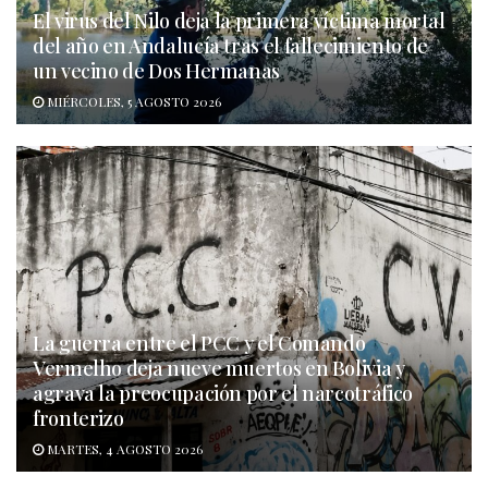
El virus del Nilo deja la primera víctima mortal
del año en Andalucía tras el fallecimiento de
un vecino de Dos Hermanas
MIÉRCOLES, 5 AGOSTO 2026
La guerra entre el PCC y el Comando
Vermelho deja nueve muertos en Bolivia y
agrava la preocupación por el narcotráfico
fronterizo
MARTES, 4 AGOSTO 2026