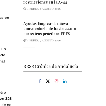
restricciones en la A-44
VIERNES, 7 AGOSTO 2026
os en
Ayudas Emplea-T: nueva
convocatoria de hasta 22.000
euros tras prácticas EPES
VIERNES, 7 AGOSTO 2026
. En
nde
nal
RRSS Crónica de Andalucía
otro
ron 328
 de 68