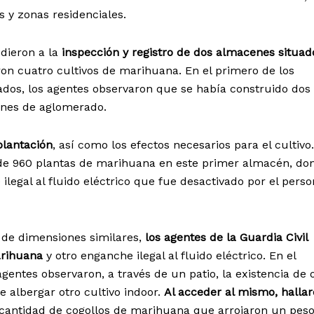
 y zonas residenciales.
dieron a la
inspección y registro de dos almacenes situad
aron cuatro cultivos de marihuana. En el primero de los
dos, los agentes observaron que se había construido dos
ones de aglomerado.
plantación
, así como los efectos necesarios para el cultivo
tó de 960 plantas de marihuana en este primer almacén, do
legal al fluido eléctrico que fue desactivado por el perso
 de dimensiones similares,
los agentes de la Guardia Civil
arihuana
y otro enganche ilegal al fluido eléctrico. En el
agentes observaron, a través de un patio, la existencia de 
e albergar otro cultivo indoor.
Al acceder al mismo, halla
 cantidad de cogollos de marihuana que arrojaron un peso