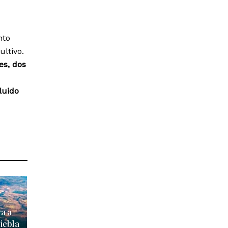
nto
ultivo.
es, dos
luido
ga a
iebla