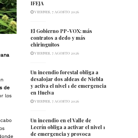
IFEJA
VIERNES, 7 AGOSTO 2026
El Gobierno PP-VOX: más
contratos a dedo y más
chiringuitos
VIERNES, 7 AGOSTO 2026
uana
Un incendio forestal obliga a
desalojar dos aldeas de Niebla
an
y activa el nivel 1 de emergencia
s de
en Huelva
or los
VIERNES, 7 AGOSTO 2026
Un incendio en el Valle de
 cabo
Lecrín obliga a activar el nivel 1
os
de emergencia y provoca
 donde