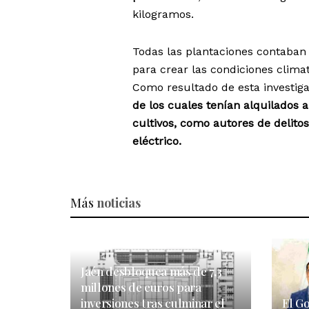
kilogramos.
Todas las plantaciones contaban
para crear las condiciones climat
Como resultado de esta investiga
de los cuales tenían alquilados
cultivos, como autores de delitos
eléctrico.
Más
noticias
Jaén desbloquea más de 7,3
millones de euros para
inversiones tras culminar el
El G