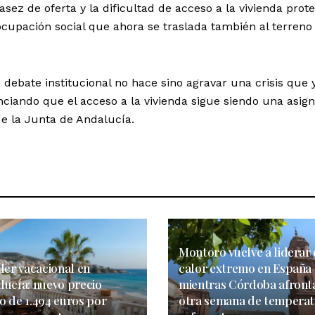
asez de oferta y la dificultad de acceso a la vivienda prot
cupación social que ahora se traslada también al terreno
 debate institucional no hace sino agravar una crisis que 
enciando que el acceso a la vivienda sigue siendo una asig
de la Junta de Andalucía.
Montoro vuelve a liderar 
ler vacacional en
calor extremo en España
lucía: nuevo precio
mientras Córdoba afront
o de 1.494 euros por
otra semana de temperat