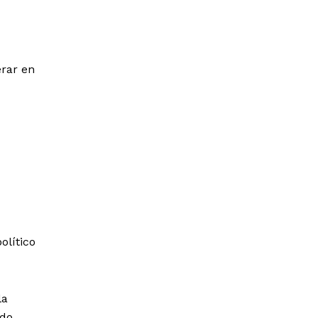
erar en
olítico
la
ado