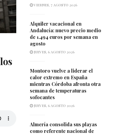
VIERNES, 7 AGOSTO 2026
Alquiler vacacional en
Andalucía: nuevo precio medio
de 1.494 euros por semana en
agosto
JUEVES, 6 AGOSTO 2026
los
Montoro vuelve a liderar el
calor extremo en España
mientras Córdoba afronta otra
semana de temperaturas
sofocantes
JUEVES, 6 AGOSTO 2026
Almería consolida sus playas
como referente nacional de