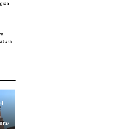
egida
ya
natura
el
a
uras