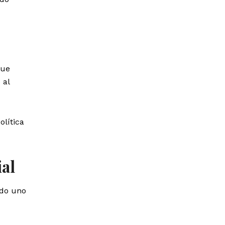
que
 al
olítica
ial
ndo uno