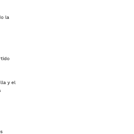
o la
rtido
la y el
a
és