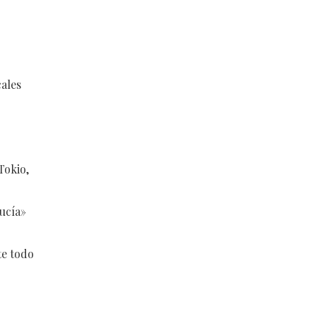
cales
Tokio,
ucía»
te todo