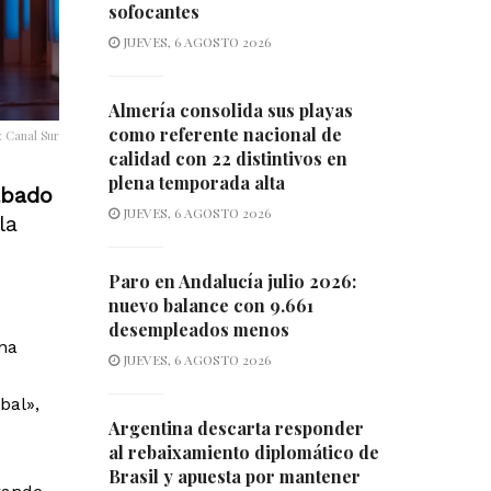
sofocantes
JUEVES, 6 AGOSTO 2026
Almería consolida sus playas
como referente nacional de
: Canal Sur
calidad con 22 distintivos en
plena temporada alta
ábado
JUEVES, 6 AGOSTO 2026
la
Paro en Andalucía julio 2026:
nuevo balance con 9.661
desempleados menos
na
JUEVES, 6 AGOSTO 2026
bal»,
Argentina descarta responder
al rebaixamiento diplomático de
Brasil y apuesta por mantener