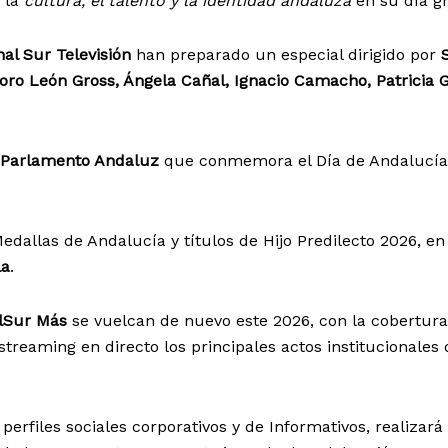
 la
cultura, el talento y la identidad andaluza
en su día g
al Sur Televisión
han preparado un especial dirigido por
S
oro León Gross, Ángela Cañal, Ignacio Camacho, Patricia 
Parlamento Andaluz
que conmemora el Día de Andalucía
Medallas de Andalucía y títulos de Hijo Predilecto 2026, en 
la
.
lSur Más
se vuelcan de nuevo este 2026, con la cobertura
treaming en directo los principales actos institucionales 
s perfiles sociales corporativos y de Informativos, realizará