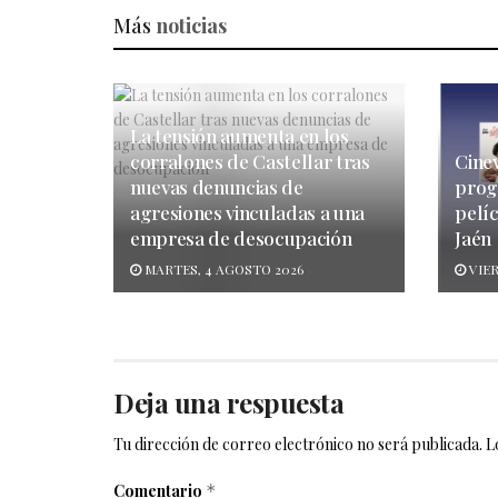
Más
noticias
La tensión aumenta en los
corralones de Castellar tras
Cine
nuevas denuncias de
progr
agresiones vinculadas a una
pelíc
empresa de desocupación
Jaén
MARTES, 4 AGOSTO 2026
VIER
Deja una respuesta
Tu dirección de correo electrónico no será publicada.
L
Comentario
*