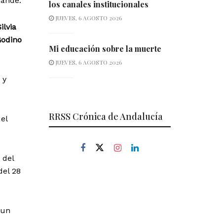
rande.
los canales institucionales
JUEVES, 6 AGOSTO 2026
ilvia
Godino
Mi educación sobre la muerte
JUEVES, 6 AGOSTO 2026
 y
RRSS Crónica de Andalucía
el
 del
del 28
 un