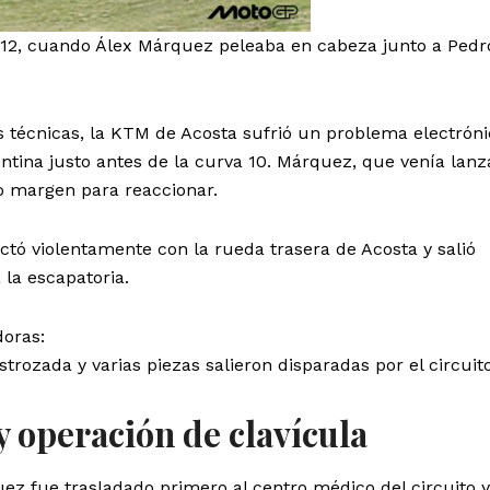
a 12, cuando Álex Márquez peleaba en cabeza junto a Pedr
s técnicas, la KTM de Acosta sufrió un problema electrón
ntina justo antes de la curva 10. Márquez, que venía lan
o margen para reaccionar.
actó violentamente con la rueda trasera de Acosta y salió
 la escapatoria.
oras:
rozada y varias piezas salieron disparadas por el circuito
y operación de clavícula
uez fue trasladado primero al centro médico del circuito y