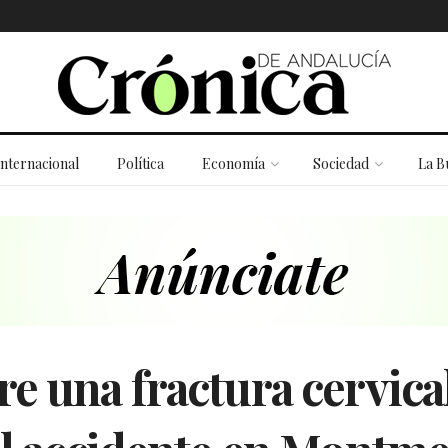
Internacional
Política
Economía
Sociedad
La B
e una fractura cervical 