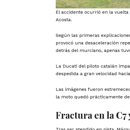
El accidente ocurrió en la vuelt
Acosta.
Según las primeras explicacione
provocó una desaceleración repe
detrás del murciano, apenas tuv
La Ducati del piloto catalán imp
despedida a gran velocidad hacia
Las imágenes fueron estremeced
la moto quedó prácticamente dest
Fractura en la C7 
Tras ser atendido en pista, Márq