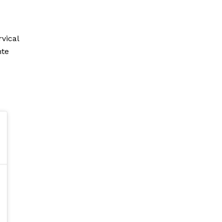
vical
nte