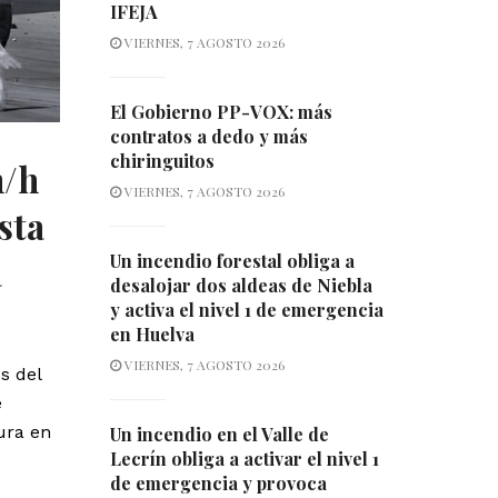
IFEJA
VIERNES, 7 AGOSTO 2026
El Gobierno PP-VOX: más
contratos a dedo y más
chiringuitos
m/h
VIERNES, 7 AGOSTO 2026
sta
a
Un incendio forestal obliga a
desalojar dos aldeas de Niebla
y activa el nivel 1 de emergencia
en Huelva
VIERNES, 7 AGOSTO 2026
s del
e
ura en
Un incendio en el Valle de
Lecrín obliga a activar el nivel 1
de emergencia y provoca