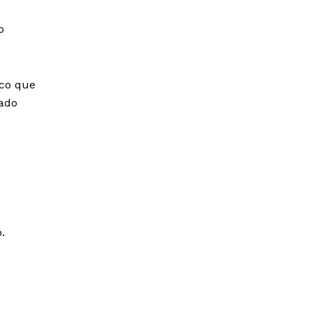
o
ico que
zado
.