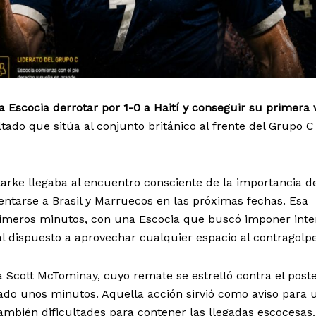
 Escocia derrotar por 1-0 a Haití y conseguir su primera v
ltado que sitúa al conjunto británico al frente del Grupo C 
Clarke llegaba al encuentro consciente de la importancia d
ntarse a Brasil y Marruecos en las próximas fechas. Esa
primeros minutos, con una Escocia que buscó imponer int
val dispuesto a aprovechar cualquier espacio al contragolpe
 Scott McTominay, cuyo remate se estrelló contra el post
do unos minutos. Aquella acción sirvió como aviso para 
también dificultades para contener las llegadas escocesas.