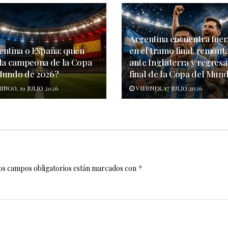
Argentina encuentra fuer
entina o España: quién
en el tramo final, remont
 la campeona de la Copa
ante Inglaterra y regresa 
Mundo de 2026?
final de la Copa del Mun
NGO, 19 JULIO 2026
VIERNES, 17 JULIO 2026
os campos obligatorios están marcados con
*