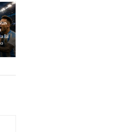
zas
a
a la
do