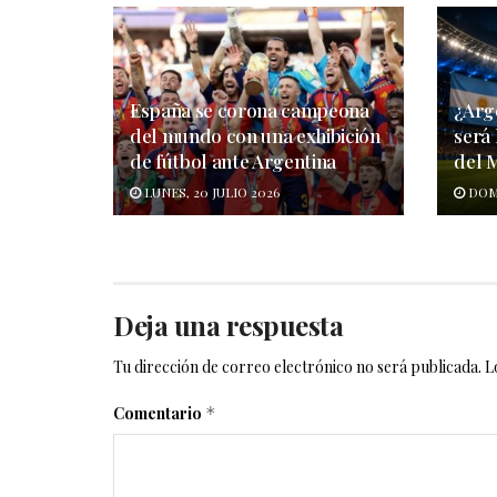
España se corona campeona
¿Arg
del mundo con una exhibición
será
de fútbol ante Argentina
del 
LUNES, 20 JULIO 2026
DOMI
Deja una respuesta
Tu dirección de correo electrónico no será publicada.
L
Comentario
*