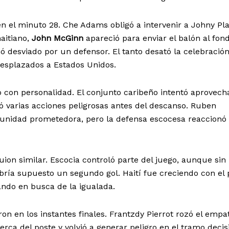
en el minuto 28. Che Adams obligó a intervenir a Johny Pla
aitiano,
John McGinn
apareció para enviar el balón al fon
 desviado por un defensor. El tanto desató la celebración
desplazados a Estados Unidos.
ió con personalidad. El conjunto caribeño intentó aprovech
ó varias acciones peligrosas antes del descanso. Ruben
unidad prometedora, pero la defensa escocesa reaccionó
on similar. Escocia controló parte del juego, aunque sin
bría supuesto un segundo gol. Haití fue creciendo con el
ndo en busca de la igualada.
on en los instantes finales. Frantzdy Pierrot rozó el empa
ca del poste y volvió a generar peligro en el tramo decis