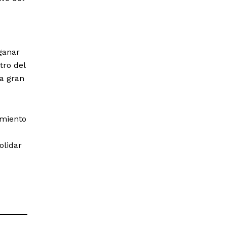
 ganar
tro del
a gran
imiento
olidar