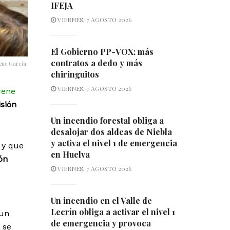
IFEJA
VIERNES, 7 AGOSTO 2026
El Gobierno PP-VOX: más
contratos a dedo y más
rene García.
chiringuitos
VIERNES, 7 AGOSTO 2026
rene
sión
Un incendio forestal obliga a
desalojar dos aldeas de Niebla
y activa el nivel 1 de emergencia
 y que
en Huelva
ón
VIERNES, 7 AGOSTO 2026
Un incendio en el Valle de
Lecrín obliga a activar el nivel 1
“un
de emergencia y provoca
 se