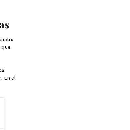
as
cuatro
e que
ca
n
. En el