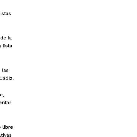
istas
 de la
 lista
 las
Cádiz.
e,
entar
 libre
ativas