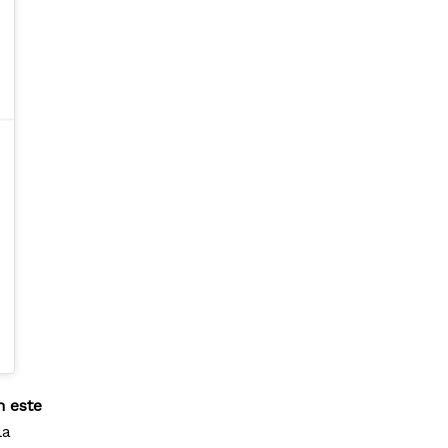
n este
la