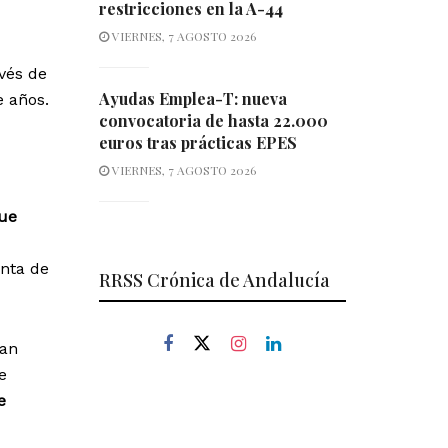
restricciones en la A-44
VIERNES, 7 AGOSTO 2026
avés de
Ayudas Emplea-T: nueva
e años.
convocatoria de hasta 22.000
euros tras prácticas EPES
VIERNES, 7 AGOSTO 2026
que
unta de
RRSS Crónica de Andalucía
man
e
e