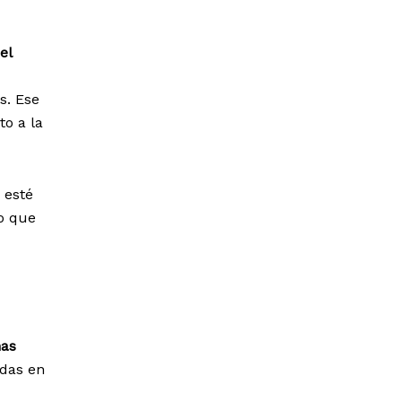
el
s. Ese
to a la
 esté
co que
nas
adas en