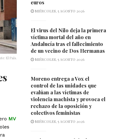
euros
MIÉRCOLES, 5 AGOSTO 2026
El virus del Nilo deja la primera
víctima mortal del año en
Andalucía tras el fallecimiento
de un vecino de Dos Hermanas
e: El País.
MIÉRCOLES, 5 AGOSTO 2026
es
Moreno entrega a Vox el
control de las unidades que
evalúan a las víctimas de
violencia machista y provoca el
rechazo de la oposición y
colectivos feministas
cero
MV
MIÉRCOLES, 5 AGOSTO 2026
oles
ra