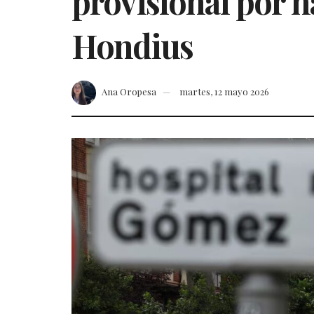
provisional por h
Hondius
Ana Oropesa
martes, 12 mayo 2026