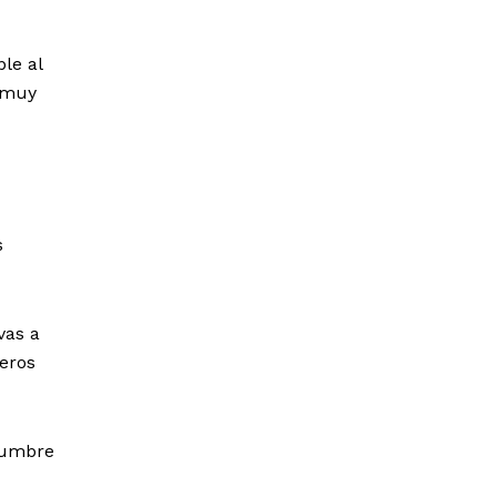
le al
a muy
s
vas a
eros
idumbre