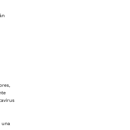
án
ores,
nte
tavirus
a una