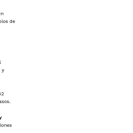
en
olos de
l
 y
42
asos.
y
iones