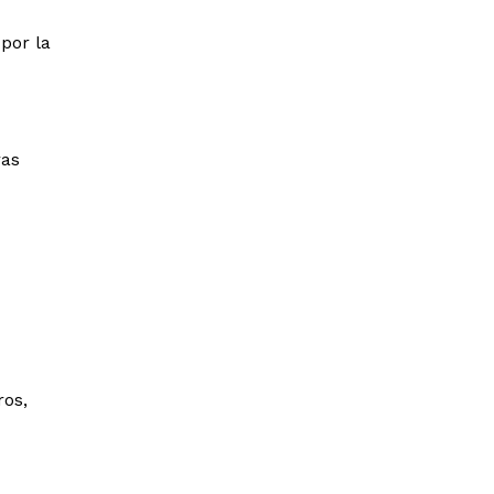
por la
ras
ros,