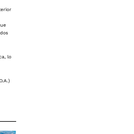
erior
que
ados
a, lo
O.A.)