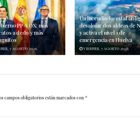
Un incendio forestal obli
obierno PP-VOX: más
desalojar dos aldeas de N
ratos a dedo y más
y activa el nivel 1 de
nguitos
emergencia en Huelva
NES, 7 AGOSTO 2026
VIERNES, 7 AGOSTO 2026
os campos obligatorios están marcados con
*