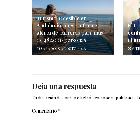
Turismo accesible en
Andalucía: nuevo informe
El G
alerta de barreras para más
cont
de 482.000 personas
chiri
SÁBADO, 8 AGOSTO 2026
VIER
Deja una respuesta
Tu dirección de correo electrónico no será publicada.
L
Comentario
*