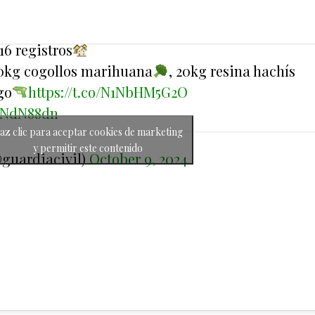
 16 registros
00kg cogollos marihuana
, 20kg resina hachís
go
https://t.co/N1NbHM5G2O
ZINdN88dn
az clic para aceptar cookies de marketing
y permitir este contenido
@guardiacivil)
October 9, 2024