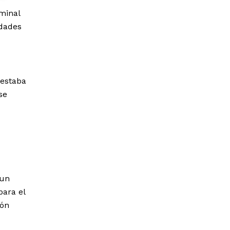
minal
idades
 estaba
se
 un
para el
ión