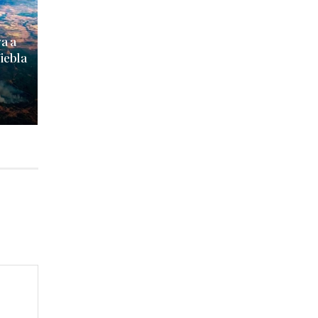
ga a
iebla