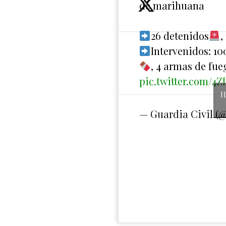
de marihuana
26 detenidos
,
Intervenidos: 1
, 4 armas de fue
pic.twitter.com/4
H
— Guardia Civil (