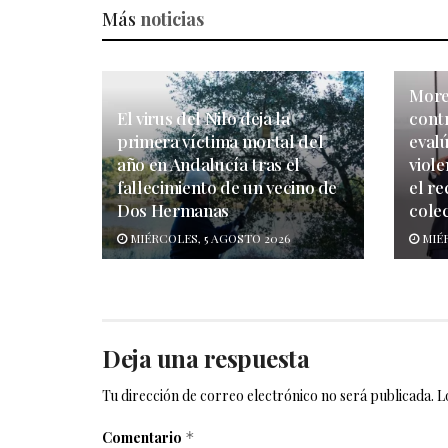
Más
noticias
More
El virus del Nilo deja la
cont
primera víctima mortal del
evalú
año en Andalucía tras el
viol
fallecimiento de un vecino de
el re
Dos Hermanas
colec
MIÉRCOLES, 5 AGOSTO 2026
MIÉR
Deja una respuesta
Tu dirección de correo electrónico no será publicada.
L
Comentario
*