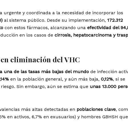
 urgente y coordinada a la necesidad de incorporar los
D)
al sistema público. Desde su implementación,
172.312
to
con estos fármacos, alcanzando una
efectividad del 94
educción en los casos de
cirrosis, hepatocarcinoma y tras
 en eliminación del VHC
a una de las tasas más bajas del mundo
de infección acti
,14%
en la población general, y aún más baja,
0,12%
, si se
 riesgo. Sin embargo, aún se estima que
unas 13.000 per
evalencias más altas detectadas en
poblaciones clave
, co
,5% en activos, 6,7% en exusuarios) y hombres GBHSH que