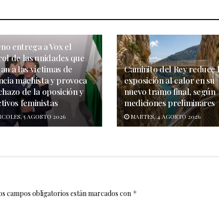
no entrega a Vox el
rol de las unidades que
an a las víctimas de
Caminito del Rey reduce 
encia machista y provoca
exposición al calor en su
chazo de la oposición y
nuevo tramo final, según
tivos feministas
mediciones preliminares
COLES, 5 AGOSTO 2026
MARTES, 4 AGOSTO 2026
os campos obligatorios están marcados con
*