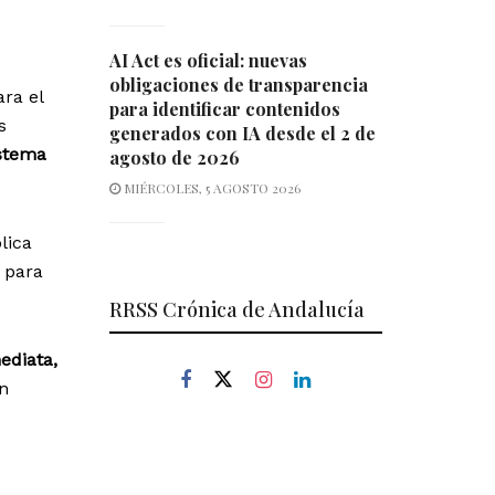
AI Act es oficial: nuevas
obligaciones de transparencia
ra el
para identificar contenidos
s
generados con IA desde el 2 de
istema
agosto de 2026
MIÉRCOLES, 5 AGOSTO 2026
lica
para
RRSS Crónica de Andalucía
ediata,
ón