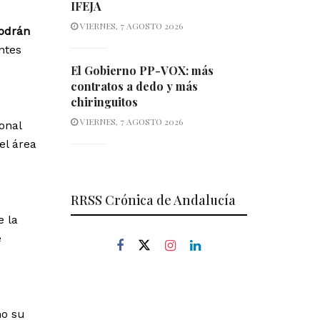
IFEJA
VIERNES, 7 AGOSTO 2026
odrán
ntes
El Gobierno PP-VOX: más
contratos a dedo y más
chiringuitos
VIERNES, 7 AGOSTO 2026
onal
el área
RRSS Crónica de Andalucía
e la
e
mo su