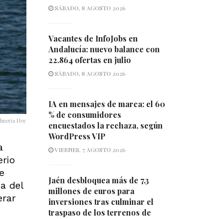
SÁBADO, 8 AGOSTO 2026
Vacantes de InfoJobs en
Andalucía: nuevo balance con
22.864 ofertas en julio
SÁBADO, 8 AGOSTO 2026
IA en mensajes de marca: el 60
% de consumidores
Almeria Hoy
encuestados la rechaza, según
WordPress VIP
a
VIERNES, 7 AGOSTO 2026
erio
e
Jaén desbloquea más de 7,3
a del
millones de euros para
erar
inversiones tras culminar el
traspaso de los terrenos de