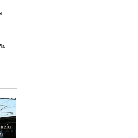
e
l
aña
ucía:
na