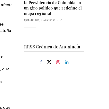
la Presidencia de Colombia en
 afecta
un giro político que redefine el
mapa regional
SÁBADO, 8 AGOSTO 2026
es
taluña
RRSS Crónica de Andalucía
de
e
, que
la
ás que