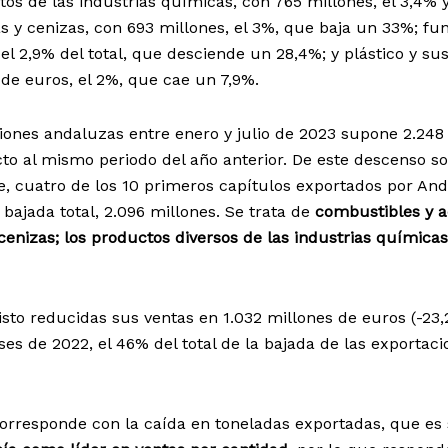
tos de las industrias químicas, con 765 millones, el 3,4% 
s y cenizas, con 693 millones, el 3%, que baja un 33%; fun
 el 2,9% del total, que desciende un 28,4%; y plástico y su
de euros, el 2%, que cae un 7,9%.
iones andaluzas entre enero y julio de 2023 supone 2.248
to al mismo periodo del año anterior. De este descenso s
 cuatro de los 10 primeros capítulos exportados por And
bajada total, 2.096 millones. Se trata de
combustibles y a
cenizas; los productos diversos de las industrias químicas
isto reducidas sus ventas en 1.032 millones de euros (-23
es de 2022, el 46% del total de la bajada de las exportac
corresponde con la caída en toneladas exportadas, que es 