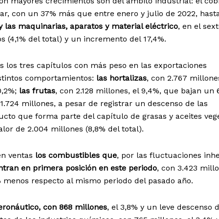
con mayores crecimientos son del ámbito industrial: el cob
r, con un 37% más que entre enero y julio de 2022, hasta
y las maquinarias, aparatos y material eléctrico
, en el sex
 (4,1% del total) y un incremento del 17,4%.
s los tres capítulos con más peso en las exportaciones
stintos comportamientos:
las hortalizas
, con 2.767 millone
0,2%;
las frutas
, con 2.128 millones, el 9,4%, que bajan un
 1.724 millones, a pesar de registrar un descenso de las
ucto que forma parte del capítulo de grasas y aceites vege
or de 2.004 millones (8,8% del total).
en ventas
los combustibles que
, por las fluctuaciones inh
tran en primera posición en este periodo
, con 3.423 mill
,2% menos respecto al mismo periodo del pasado año.
aeronáutico, con 868 millones
, el 3,8% y un leve descenso d