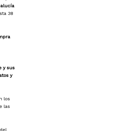
alucía
sta 38
ompra
e y sus
atos y
n los
e las
del