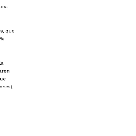
 una
es
, que
7%
la
aron
que
ones),