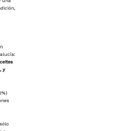
y una
dición,
s
on
alucía:
ceites
, y
,2%)
iones
sólo