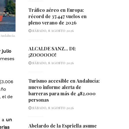
Tráfico aéreo en Europa:
récord de 37.447 vuelos en
pleno verano de 2026
SÁBADO, 8 AGOSTO 2026
 Andalucía.
ALCALDE SANZ… DI:
 julio
¡ZOOOOOO!
s meses
SÁBADO, 8 AGOSTO 2026
Turismo accesible en Andalucía:
(3.006
nuevo informe alerta de
año
barreras para más de 482.000
 el de
personas
SÁBADO, 8 AGOSTO 2026
e a
un
Abelardo de la Espriella asume
erias