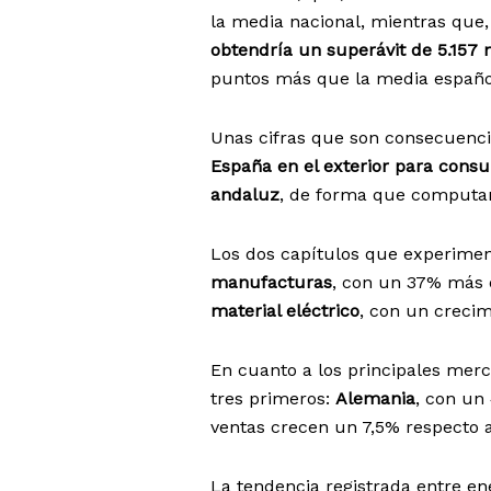
la media nacional, mientras que, 
obtendría un superávit de 5.157 
puntos más que la media españo
Unas cifras que son consecuenc
España en el exterior para consu
andaluz
, de forma que computan
Los dos capítulos que experimen
manufacturas
, con un 37% más q
material eléctrico
, con un crecim
En cuanto a los principales merc
tres primeros:
Alemania
, con un
ventas crecen un 7,5% respecto a
La tendencia registrada entre ene