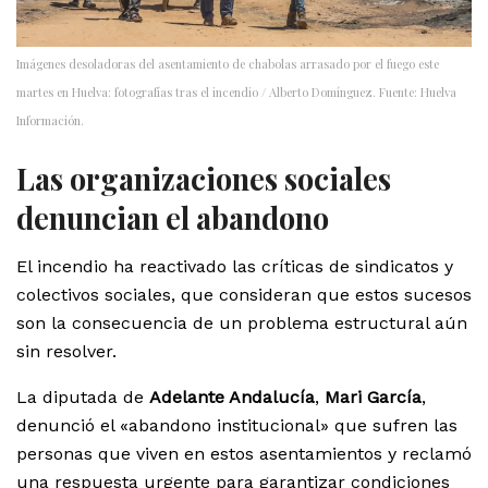
Imágenes desoladoras del asentamiento de chabolas arrasado por el fuego este
martes en Huelva: fotografías tras el incendio / Alberto Domínguez. Fuente: Huelva
Información.
Las organizaciones sociales
denuncian el abandono
El incendio ha reactivado las críticas de sindicatos y
colectivos sociales, que consideran que estos sucesos
son la consecuencia de un problema estructural aún
sin resolver.
La diputada de
Adelante Andalucía
,
Mari García
,
denunció el «abandono institucional» que sufren las
personas que viven en estos asentamientos y reclamó
una respuesta urgente para garantizar condiciones