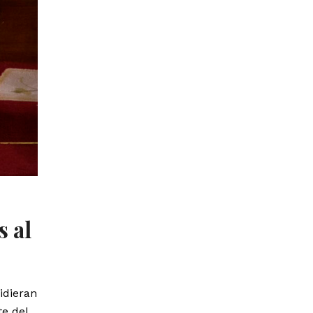
s al
idieran
e del