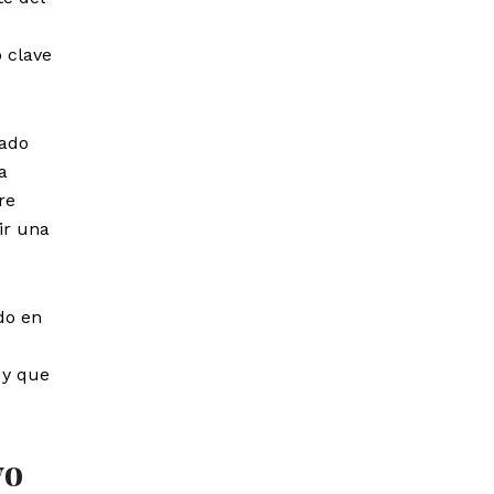
 clave
eado
a
re
ir una
ido en
 y que
vo