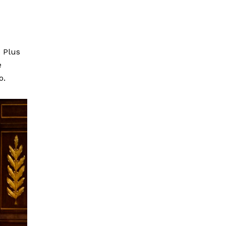
 Plus
e
o.