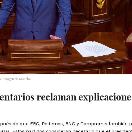
o / imagen de Moncloa
entarios reclaman explicacione
espués de que ERC, Podemos, BNG y Compromís también p
ja. Estos partidos consideran necesario que el president