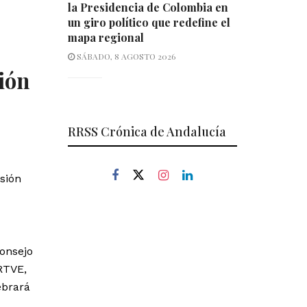
la Presidencia de Colombia en
un giro político que redefine el
mapa regional
SÁBADO, 8 AGOSTO 2026
ión
RRSS Crónica de Andalucía
sión
onsejo
RTVE,
ebrará