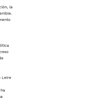
ión, la
enible.
umento
ítica
greso
de
 Leire
e
 ha
na