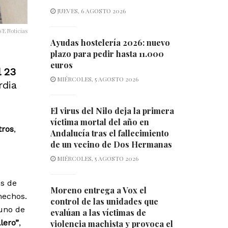
JUEVES, 6 AGOSTO 2026
VE Noticias
Ayudas hostelería 2026: nuevo
plazo para pedir hasta 11.000
euros
l 23
MIÉRCOLES, 5 AGOSTO 2026
rdia
El virus del Nilo deja la primera
víctima mortal del año en
tros
,
Andalucía tras el fallecimiento
de un vecino de Dos Hermanas
MIÉRCOLES, 5 AGOSTO 2026
es de
Moreno entrega a Vox el
hechos.
control de las unidades que
uno de
evalúan a las víctimas de
lero”
,
violencia machista y provoca el