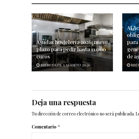
AI Ac
obli
Ayudas hostelería 2026: nuevo
para 
plazo para pedir hasta 11.000
gene
euros
de a
MIÉRCOLES, 5 AGOSTO 2026
MIÉR
Deja una respuesta
Tu dirección de correo electrónico no será publicada.
L
Comentario
*