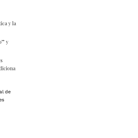
ca y la
o” y
os
diciona
al de
es