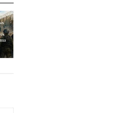
sis
ves
ima