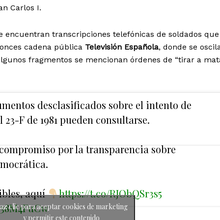
n Carlos I.
 encuentran transcripciones telefónicas de soldados que
ntonces cadena pública
Televisión Española
, donde se oscil
n algunos fragmentos se mencionan órdenes de “tirar a mata
umentos desclasificados sobre el intento de
l 23-F de 1981 pueden consultarse.
 compromiso por la transparencia sobre
emocrática.
bles, aquí
https://t.co/RJObQSr3s5
EQ38M4FuCw
az clic para aceptar cookies de marketing
y permitir este contenido