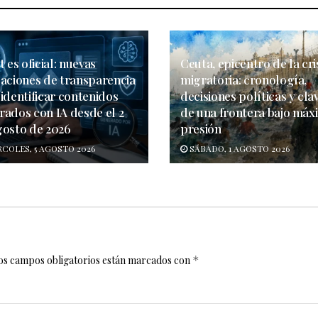
t es oficial: nuevas
Ceuta, epicentro de la cri
gaciones de transparencia
migratoria: cronología,
identificar contenidos
decisiones políticas y cla
rados con IA desde el 2
de una frontera bajo máx
gosto de 2026
presión
COLES, 5 AGOSTO 2026
SÁBADO, 1 AGOSTO 2026
os campos obligatorios están marcados con
*