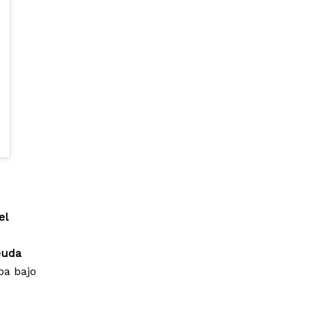
el
euda
ba bajo