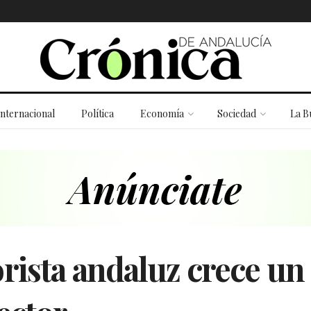
Internacional
Política
Economía
Sociedad
La B
ista andaluz crece un 