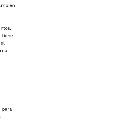
también
ntos,
 tiene
el
orno
d para
l