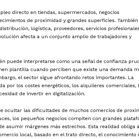
pleo directo en tiendas, supermercados, negocios
ecimientos de proximidad y grandes superficies. También 
istribución, logística, proveedores, servicios profesionale
evolución afecta a un conjunto amplio de trabajadores y
én puede interpretarse como una señal de confianza pru
enen plantilla cuando perciben que existe una demanda 
mbargo, el sector sigue afrontando retos importantes. La
a por los costes energéticos, los alquileres comerciales, 
ecesidad de invertir en digitalización.
be ocultar las dificultades de muchos comercios de proxi
ces, los pequeños negocios compiten con grandes plata
 de asumir márgenes más estrechos. Esta realidad obliga 
comercio local, basado en el trato directo, el conocimiento 