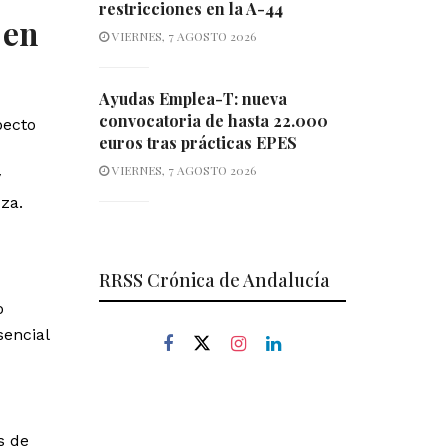
restricciones en la A-44
 en
VIERNES, 7 AGOSTO 2026
Ayudas Emplea-T: nueva
convocatoria de hasta 22.000
pecto
euros tras prácticas EPES
VIERNES, 7 AGOSTO 2026
y
za.
RRSS Crónica de Andalucía
o
sencial
s de