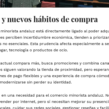
 y nuevos hábitos de compra
inorista andaluz está directamente ligado al poder adqui
res perciben incertidumbre económica, tienden a priorizar
s no esenciales. Esta prudencia afecta especialmente a s
ar, tecnología o productos de ocio.
 actual compara más, busca promociones y combina cana
tes siguen valorando la tienda de proximidad, pero esperan
ones de pago flexibles y una experiencia de compra cómod
a modernizarse sin perder su identidad.
do en una necesidad para el comercio minorista andaluz. N
vender por internet, pero sí necesitan mejorar su presenc
cales, cuidar sus redes sociales, gestionar reseñas y facili