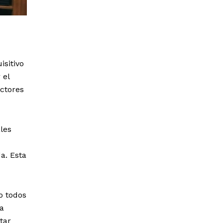
sitivo
 el
ectores
les
a. Esta
o todos
ia
tar