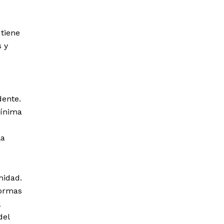
tiene
s y
dente.
mínima
la
midad.
formas
a
del