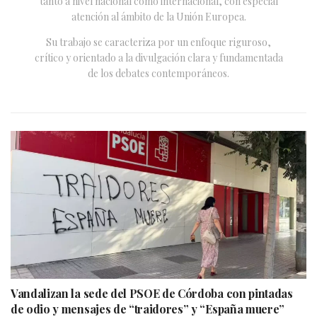
tanto a nivel nacional como internacional, con especial
atención al ámbito de la Unión Europea.
Su trabajo se caracteriza por un enfoque riguroso,
crítico y orientado a la divulgación clara y fundamentada
de los debates contemporáneos.
Vandalizan la sede del PSOE de Córdoba con pintadas
de odio y mensajes de “traidores” y “España muere”