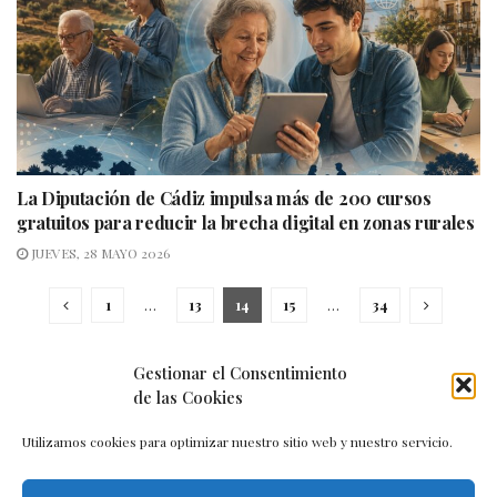
La Diputación de Cádiz impulsa más de 200 cursos
gratuitos para reducir la brecha digital en zonas rurales
JUEVES, 28 MAYO 2026
1
…
13
14
15
…
34
Gestionar el Consentimiento
de las Cookies
Utilizamos cookies para optimizar nuestro sitio web y nuestro servicio.