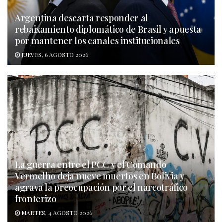
Argentina descarta responder al
rebaixamiento diplomático de Brasil y apuesta
por mantener los canales institucionales
JUEVES, 6 AGOSTO 2026
La guerra entre el PCC y el Comando
Vermelho deja nueve muertos en Bolivia y
agrava la preocupación por el narcotráfico
fronterizo
MARTES, 4 AGOSTO 2026