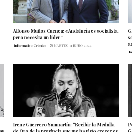
Alfonso Muñoz Cuenca: «Andalucía es socialista,
G
pero necesita un líder”
s
a
Informativo Crónica
MARTES, 11 JUNIO 2024
I
Irene Guerrero Sanmartín: “Recibir la Medalla
P
as
de Oro de la provincia que me ha visto crecer es
G