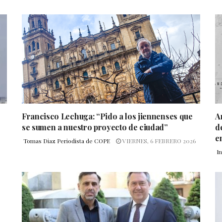
Francisco Lechuga: “Pido a los jiennenses que
A
se sumen a nuestro proyecto de ciudad”
d
e
Tomas Diaz Periodista de COPE
VIERNES, 6 FEBRERO 2026
I