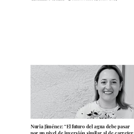
Nuria Jiménez: “El futuro del agua debe pasar
por un nivel de inversión similar al de carreter