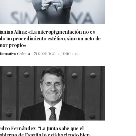
ianina Alina: «La micropigmentación no es
olo un procedimiento estético, sino un acto de
mor propio»
nformativo Crónica
DOMINGO, 9 JUNIO 2024
edro Fernández: “La Junta sabe que el
obierno de España lo está haciendo bien.