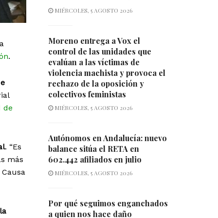
MIÉRCOLES, 5 AGOSTO 2026
Moreno entrega a Vox el
la
control de las unidades que
zón
.
evalúan a las víctimas de
violencia machista y provoca el
de
rechazo de la oposición y
colectivos feministas
ial
d de
MIÉRCOLES, 5 AGOSTO 2026
Autónomos en Andalucía: nuevo
al
. “Es
balance sitúa el RETA en
602.442 afiliados en julio
ras más
s Causa
MIÉRCOLES, 5 AGOSTO 2026
Por qué seguimos enganchados
la
a quien nos hace daño