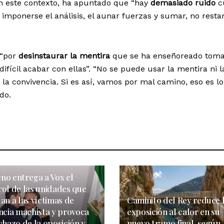
n este contexto, ha apuntado que “hay
demasiado ruido
c
imponerse el análisis, el aunar fuerzas y sumar, no restar
 “por
desinstaurar la mentira
que se ha enseñoreado tom
ifícil acabar con ellas”. “No se puede usar la mentira ni l
la convivencia. Si es así, vamos por mal camino, eso es l
do.
no entrega a Vox el
rol de las unidades que
an a las víctimas de
Caminito del Rey reduce 
encia machista y provoca
exposición al calor en su
chazo de la oposición y
nuevo tramo final, según