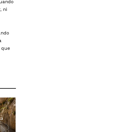
uando
, ni
ando
a
o que
la