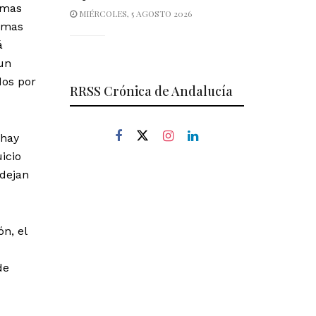
emas
MIÉRCOLES, 5 AGOSTO 2026
lemas
á
 un
dos por
RRSS Crónica de Andalucía
 hay
icio
 dejan
n, el
de