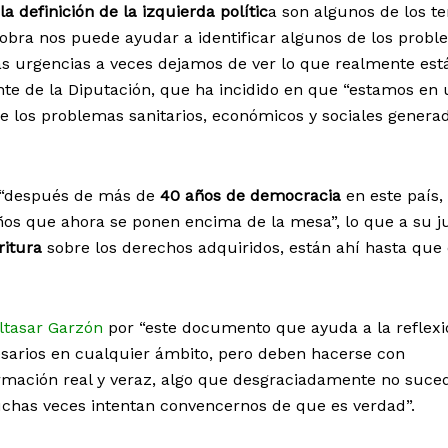
la definición de la izquierda polític
a son algunos de los t
 obra nos puede ayudar a identificar algunos de los prob
las urgencias a veces dejamos de ver lo que realmente est
nte de la Diputación, que ha incidido en que “estamos en
los problemas sanitarios, económicos y sociales genera
e “después de más de
40 años de democracia
en este país,
s que ahora se ponen encima de la mesa”, lo que a su ju
ritura
sobre los derechos adquiridos, están ahí hasta que
ltasar Garzón
por “este documento que ayuda a la reflexió
esarios en cualquier ámbito, pero deben hacerse con
rmación real y veraz, algo que desgraciadamente no suce
chas veces intentan convencernos de que es verdad”.