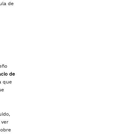
ula de
reño
cio de
a que
se
ido,
 ver
sobre