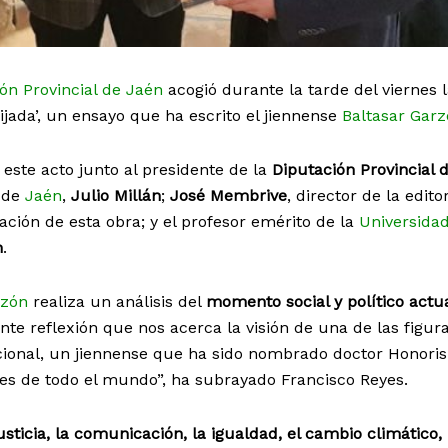
ón Provincial de
Jaén
acogió durante la tarde del viernes 
ijada’, un ensayo que ha escrito el jiennense
Baltasar Gar
 este acto junto al presidente de la
Diputación Provincial 
e de
Jaén
,
Julio Millán
;
José Membrive
, director de la editor
ación de esta obra; y el profesor emérito de la
Universida
n
.
rzón
realiza un análisis del
momento social y político actu
nte reflexión que nos acerca la visión de una de las figu
cional, un jiennense que ha sido nombrado doctor Honori
es de todo el mundo”, ha subrayado Francisco Reyes.
usticia, la comunicación, la igualdad, el cambio climático, 