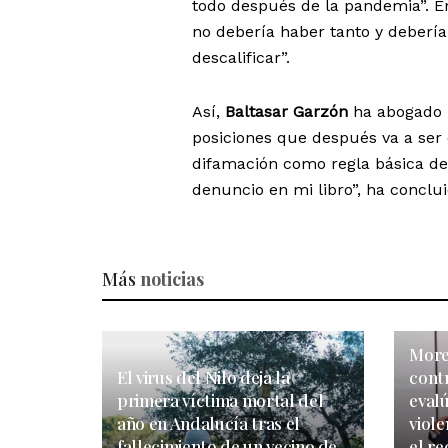
todo después de la pandemia”. E
no debería haber tanto y debería 
descalificar”.
Así,
Baltasar Garzón
ha abogado
posiciones que después va a ser d
difamación como regla básica de 
denuncio en mi libro”, ha conclui
Más
noticias
More
El virus del Nilo deja la
cont
primera víctima mortal del
evalú
año en Andalucía tras el
viol
fallecimiento de un vecino de
el re